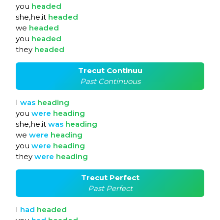
you
headed
she,he,it
headed
we
headed
you
headed
they
headed
Trecut Continuu
Past Continuous
I
was
heading
you
were
heading
she,he,it
was
heading
we
were
heading
you
were
heading
they
were
heading
Trecut Perfect
Past Perfect
I
had
headed