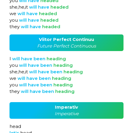
you
will
have
headed
she,he,it
will
have
headed
we
will
have
headed
you
will
have
headed
they
will
have
headed
Viitor Perfect Continuu
Future Perfect Continuous
I
will
have
been
heading
you
will
have
been
heading
she,he,it
will
have
been
heading
we
will
have
been
heading
you
will
have
been
heading
they
will
have
been
heading
Imperativ
Imperative
head
let's
head