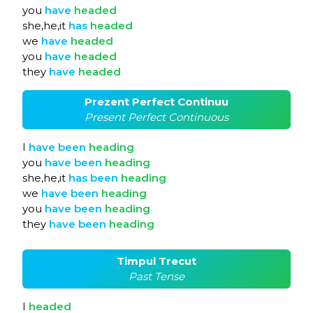
you
have
headed
she,he,it
has
headed
we
have
headed
you
have
headed
they
have
headed
Prezent Perfect Continuu
Present Perfect Continuous
I
have
been
heading
you
have
been
heading
she,he,it
has
been
heading
we
have
been
heading
you
have
been
heading
they
have
been
heading
Timpul Trecut
Past Tense
I
headed