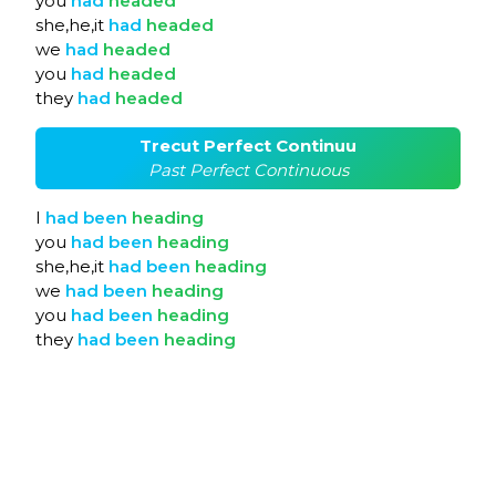
you
had
headed
she,he,it
had
headed
we
had
headed
you
had
headed
they
had
headed
Trecut Perfect Continuu
Past Perfect Continuous
I
had
been
heading
you
had
been
heading
she,he,it
had
been
heading
we
had
been
heading
you
had
been
heading
they
had
been
heading