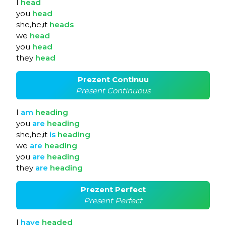
I
head
you
head
she,he,it
heads
we
head
you
head
they
head
Prezent Continuu
Present Continuous
I
am
heading
you
are
heading
she,he,it
is
heading
we
are
heading
you
are
heading
they
are
heading
Prezent Perfect
Present Perfect
I
have
headed