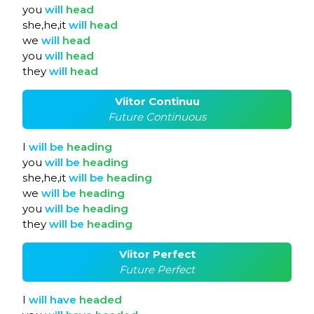
you
will
head
she,he,it
will
head
we
will
head
you
will
head
they
will
head
Viitor Continuu
Future Continuous
I
will
be
heading
you
will
be
heading
she,he,it
will
be
heading
we
will
be
heading
you
will
be
heading
they
will
be
heading
Viitor Perfect
Future Perfect
I
will
have
headed