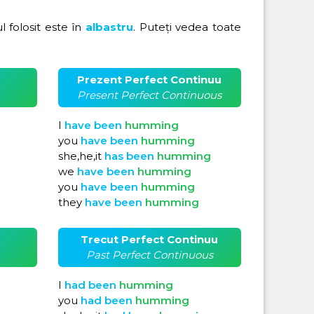
ul folosit este în
albastru
. Puteți vedea toate
Prezent Perfect Continuu
Present Perfect Continuous
I
have
been
humming
you
have
been
humming
she,he,it
has
been
humming
we
have
been
humming
you
have
been
humming
they
have
been
humming
Trecut Perfect Continuu
Past Perfect Continuous
I
had
been
humming
you
had
been
humming