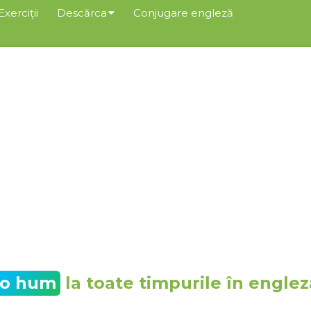
Exerciții
Descărca
Conjugare engleză
to hum
la toate timpurile în englez