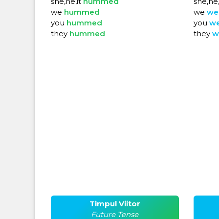
she,he,it
hummed
she,he,
we
hummed
we
we
you
hummed
you
w
they
hummed
they
w
Timpul Viitor
Future Tense