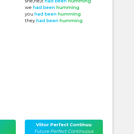
she,he,it
had
been
humming
we
had
been
humming
you
had
been
humming
they
had
been
humming
Viitor Perfect Continuu
Future Perfect Continuous