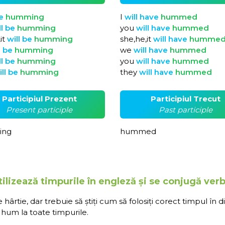
e
humming
I
will
have
hummed
ll
be
humming
you
will
have
hummed
it
will
be
humming
she,he,it
will
have
humme
l
be
humming
we
will
have
hummed
ll
be
humming
you
will
have
hummed
ill
be
humming
they
will
have
hummed
Participiul Prezent
Participiul Trecut
Present participle
Past participle
ing
hummed
ilizează timpurile în engleză și se conjugă ver
rtie, dar trebuie să știți cum să folosiți corect timpul în d
 hum la toate timpurile.