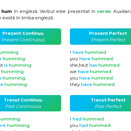
o hum
în engleză. Verbul este prezentat în
verde
. Auxiliar
 există în limba engleză.
Prezent Continuu
Prezent Perfect
Present Continuous
Present Perfect
umming
I
have
hummed
e
humming
you
have
hummed
it
is
humming
she,he,it
has
hummed
e
humming
we
have
hummed
e
humming
you
have
hummed
re
humming
they
have
hummed
Trecut Continuu
Trecut Perfect
Past Continuous
Past Perfect
humming
I
had
hummed
ere
humming
you
had
hummed