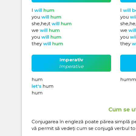
I
will
hum
I
will
b
you
will
hum
you
wi
she,he,it
will
hum
she,he,
we
will
hum
we
wil
you
will
hum
you
wi
they
will
hum
they
w
Imperativ
Imperative
hum
humm
let's
hum
hum
Cum se ut
Conjugarea în engleză poate părea simplă pe hâ
vă permit să vedeți cum se conjugă verbul to