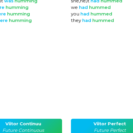
it
was
humming
she,he,it
had
hummed
re
humming
we
had
hummed
ere
humming
you
had
hummed
ere
humming
they
had
hummed
Viitor Continuu
Viitor Perfect
Future Continuous
Future Perfect