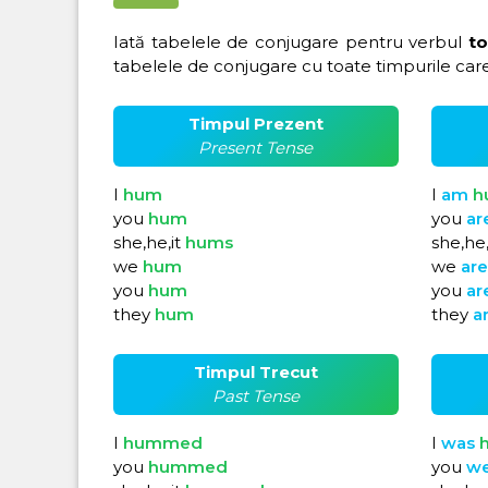
Iată tabelele de conjugare pentru verbul
t
tabelele de conjugare cu toate timpurile care
Timpul Prezent
Present Tense
I
hum
I
am
h
you
hum
you
ar
she,he,it
hums
she,he,
we
hum
we
ar
you
hum
you
ar
they
hum
they
a
Timpul Trecut
Past Tense
I
hummed
I
was
you
hummed
you
w