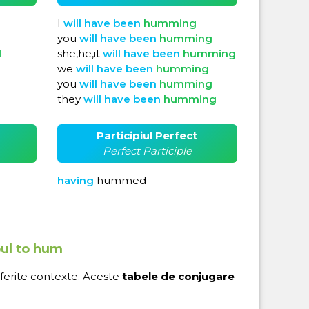
I
will
have
been
humming
you
will
have
been
humming
d
she,he,it
will
have
been
humming
we
will
have
been
humming
you
will
have
been
humming
they
will
have
been
humming
Participiul Perfect
Perfect Participle
having
hummed
bul to hum
iferite contexte. Aceste
tabele de conjugare