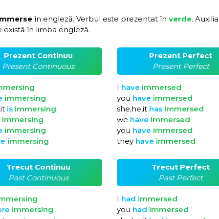
 immerse
în engleză. Verbul este prezentat în
verde
. Auxili
 există în limba engleză.
Prezent Continuu
Prezent Perfect
Present Continuous
Present Perfect
mmersing
I
have
immersed
e
immersing
you
have
immersed
it
is
immersing
she,he,it
has
immersed
e
immersing
we
have
immersed
e
immersing
you
have
immersed
re
immersing
they
have
immersed
Trecut Continuu
Trecut Perfect
Past Continuous
Past Perfect
immersing
I
had
immersed
ere
immersing
you
had
immersed