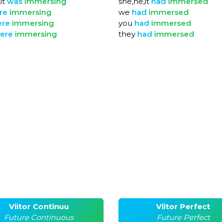
it
was
immersing
she,he,it
had
immersed
re
immersing
we
had
immersed
ere
immersing
you
had
immersed
ere
immersing
they
had
immersed
Viitor Continuu
Viitor Perfect
Future Continuous
Future Perfect