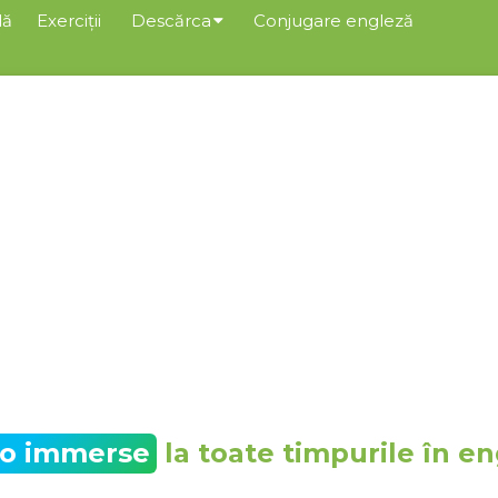
dă
Exerciții
Descărca
Conjugare engleză
to immerse
la toate timpurile în e