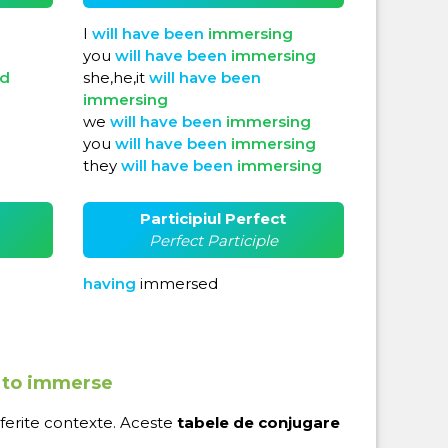
I
will
have
been
immersing
you
will
have
been
immersing
d
she,he,it
will
have
been
immersing
we
will
have
been
immersing
you
will
have
been
immersing
they
will
have
been
immersing
Participiul Perfect
Perfect Participle
having
immersed
l to immerse
iferite contexte. Aceste
tabele de conjugare