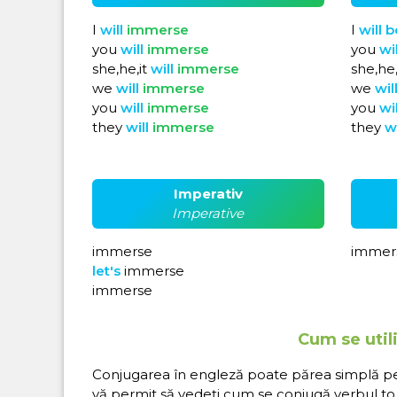
I
will
immerse
I
will
b
you
will
immerse
you
wi
she,he,it
will
immerse
she,he,
we
will
immerse
we
wil
you
will
immerse
you
wi
they
will
immerse
they
w
Imperativ
Imperative
immerse
immer
let's
immerse
immerse
Cum se util
Conjugarea în engleză poate părea simplă pe hâ
vă permit să vedeți cum se conjugă verbul to