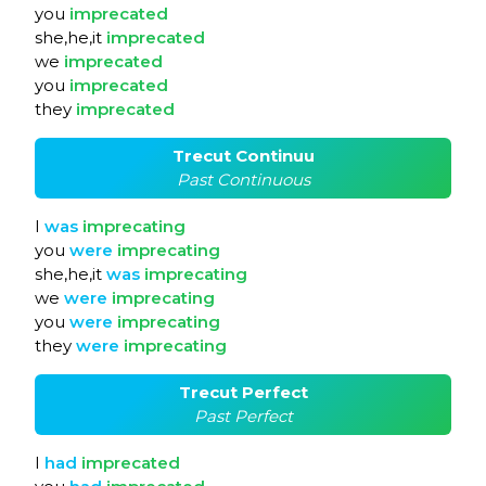
you
imprecated
she,he,it
imprecated
we
imprecated
you
imprecated
they
imprecated
Trecut Continuu
Past Continuous
I
was
imprecating
you
were
imprecating
she,he,it
was
imprecating
we
were
imprecating
you
were
imprecating
they
were
imprecating
Trecut Perfect
Past Perfect
I
had
imprecated