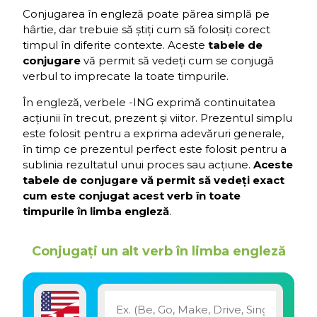
Conjugarea în engleză poate părea simplă pe
hârtie, dar trebuie să știți cum să folosiți corect
timpul în diferite contexte. Aceste
tabele de
conjugare
vă permit să vedeți cum se conjugă
verbul to imprecate la toate timpurile.
În engleză, verbele -ING exprimă continuitatea
acțiunii în trecut, prezent și viitor. Prezentul simplu
este folosit pentru a exprima adevăruri generale,
în timp ce prezentul perfect este folosit pentru a
sublinia rezultatul unui proces sau acțiune.
Aceste
tabele de conjugare vă permit să vedeți exact
cum este conjugat acest verb în toate
timpurile în limba engleză
.
Conjugați un alt verb în limba engleză