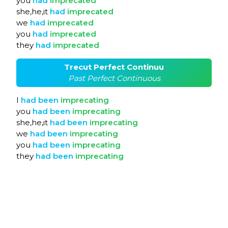
you
had
imprecated
she,he,it
had
imprecated
we
had
imprecated
you
had
imprecated
they
had
imprecated
Trecut Perfect Continuu
Past Perfect Continuous
I
had
been
imprecating
you
had
been
imprecating
she,he,it
had
been
imprecating
we
had
been
imprecating
you
had
been
imprecating
they
had
been
imprecating