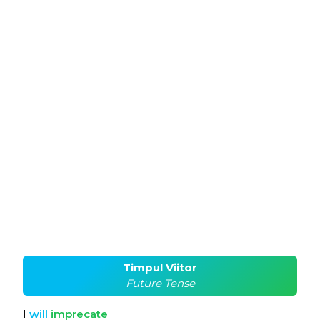
Timpul Viitor
Future Tense
I
will
imprecate