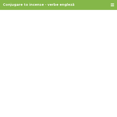
Conjugare to incense - verbe engleză