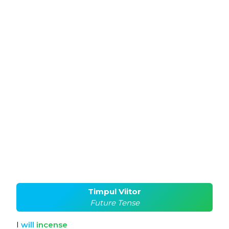
Timpul Viitor
Future Tense
I
will
incense