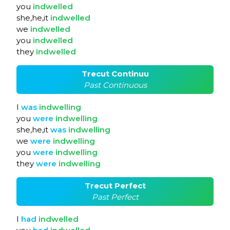
you
indwelled
she,he,it
indwelled
we
indwelled
you
indwelled
they
indwelled
Trecut Continuu
Past Continuous
I
was
indwelling
you
were
indwelling
she,he,it
was
indwelling
we
were
indwelling
you
were
indwelling
they
were
indwelling
Trecut Perfect
Past Perfect
I
had
indwelled