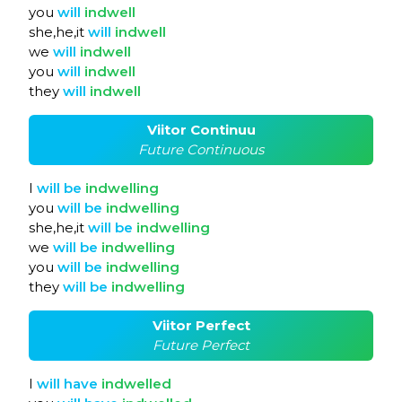
you
will
indwell
she,he,it
will
indwell
we
will
indwell
you
will
indwell
they
will
indwell
Viitor Continuu
Future Continuous
I
will
be
indwelling
you
will
be
indwelling
she,he,it
will
be
indwelling
we
will
be
indwelling
you
will
be
indwelling
they
will
be
indwelling
Viitor Perfect
Future Perfect
I
will
have
indwelled