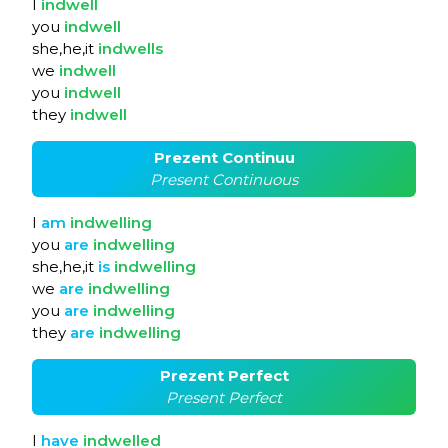
I
indwell
you
indwell
she,he,it
indwells
we
indwell
you
indwell
they
indwell
Prezent Continuu
Present Continuous
I
am
indwelling
you
are
indwelling
she,he,it
is
indwelling
we
are
indwelling
you
are
indwelling
they
are
indwelling
Prezent Perfect
Present Perfect
I
have
indwelled