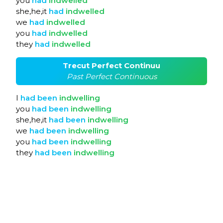
you
had
indwelled
she,he,it
had
indwelled
we
had
indwelled
you
had
indwelled
they
had
indwelled
Trecut Perfect Continuu
Past Perfect Continuous
I
had
been
indwelling
you
had
been
indwelling
she,he,it
had
been
indwelling
we
had
been
indwelling
you
had
been
indwelling
they
had
been
indwelling