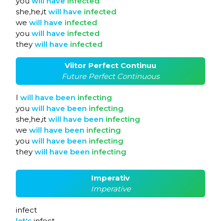
you
will
have
infected
she,he,it
will
have
infected
we
will
have
infected
you
will
have
infected
they
will
have
infected
Viitor Perfect Continuu
Future Perfect Continuous
I
will
have
been
infecting
you
will
have
been
infecting
she,he,it
will
have
been
infecting
we
will
have
been
infecting
you
will
have
been
infecting
they
will
have
been
infecting
Imperativ
Imperative
infect
let's
infect