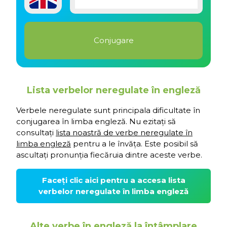
Lista verbelor neregulate în engleză
Verbele neregulate sunt principala dificultate în
conjugarea în limba engleză. Nu ezitați să
consultați
lista noastră de verbe neregulate în
limba engleză
pentru a le învăța. Este posibil să
ascultați pronunția fiecăruia dintre aceste verbe.
Faceți clic aici pentru a accesa lista
verbelor neregulate în limba engleză
Alte verbe în engleză la întâmplare