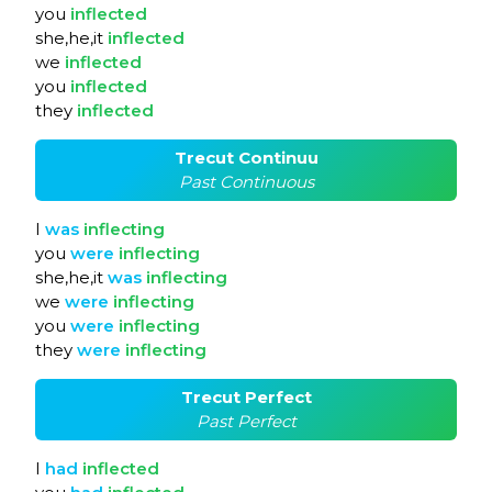
you
inflected
she,he,it
inflected
we
inflected
you
inflected
they
inflected
Trecut Continuu
Past Continuous
I
was
inflecting
you
were
inflecting
she,he,it
was
inflecting
we
were
inflecting
you
were
inflecting
they
were
inflecting
Trecut Perfect
Past Perfect
I
had
inflected