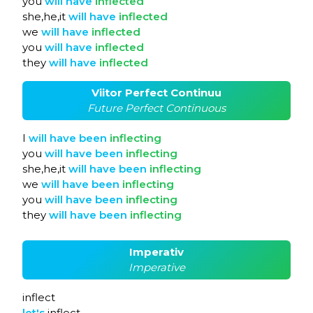
you
will
have
inflected
she,he,it
will
have
inflected
we
will
have
inflected
you
will
have
inflected
they
will
have
inflected
Viitor Perfect Continuu
Future Perfect Continuous
I
will
have
been
inflecting
you
will
have
been
inflecting
she,he,it
will
have
been
inflecting
we
will
have
been
inflecting
you
will
have
been
inflecting
they
will
have
been
inflecting
Imperativ
Imperative
inflect
let's
inflect