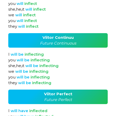
you
will
inflect
she,he,it
will
inflect
we
will
inflect
you
will
inflect
they
will
inflect
Viitor Continuu
Future Continuous
I
will
be
inflecting
you
will
be
inflecting
she,he,it
will
be
inflecting
we
will
be
inflecting
you
will
be
inflecting
they
will
be
inflecting
Viitor Perfect
Future Perfect
I
will
have
inflected