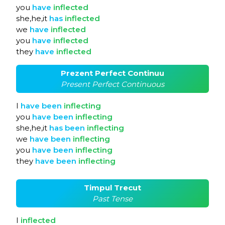
you
have
inflected
she,he,it
has
inflected
we
have
inflected
you
have
inflected
they
have
inflected
Prezent Perfect Continuu
Present Perfect Continuous
I
have
been
inflecting
you
have
been
inflecting
she,he,it
has
been
inflecting
we
have
been
inflecting
you
have
been
inflecting
they
have
been
inflecting
Timpul Trecut
Past Tense
I
inflected