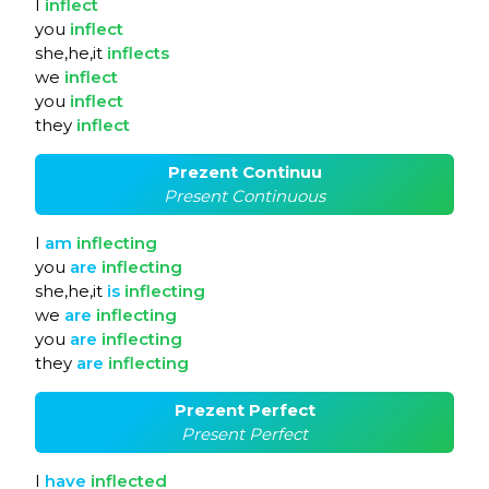
I
inflect
you
inflect
she,he,it
inflects
we
inflect
you
inflect
they
inflect
Prezent Continuu
Present Continuous
I
am
inflecting
you
are
inflecting
she,he,it
is
inflecting
we
are
inflecting
you
are
inflecting
they
are
inflecting
Prezent Perfect
Present Perfect
I
have
inflected