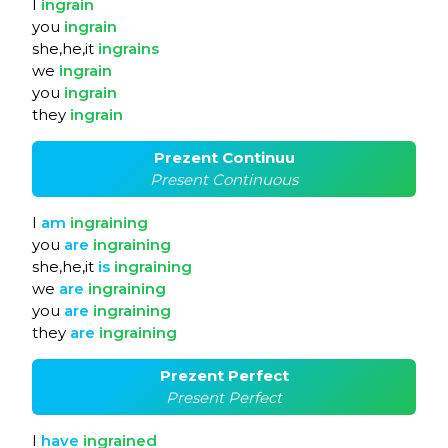
I
ingrain
you
ingrain
she,he,it
ingrains
we
ingrain
you
ingrain
they
ingrain
Prezent Continuu
Present Continuous
I
am
ingraining
you
are
ingraining
she,he,it
is
ingraining
we
are
ingraining
you
are
ingraining
they
are
ingraining
Prezent Perfect
Present Perfect
I
have
ingrained