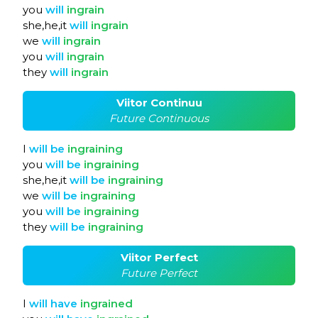
you
will
ingrain
she,he,it
will
ingrain
we
will
ingrain
you
will
ingrain
they
will
ingrain
Viitor Continuu
Future Continuous
I
will
be
ingraining
you
will
be
ingraining
she,he,it
will
be
ingraining
we
will
be
ingraining
you
will
be
ingraining
they
will
be
ingraining
Viitor Perfect
Future Perfect
I
will
have
ingrained