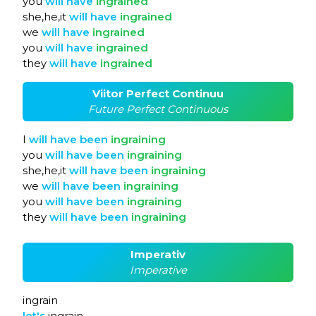
you
will
have
ingrained
she,he,it
will
have
ingrained
we
will
have
ingrained
you
will
have
ingrained
they
will
have
ingrained
Viitor Perfect Continuu
Future Perfect Continuous
I
will
have
been
ingraining
you
will
have
been
ingraining
she,he,it
will
have
been
ingraining
we
will
have
been
ingraining
you
will
have
been
ingraining
they
will
have
been
ingraining
Imperativ
Imperative
ingrain
let's
ingrain