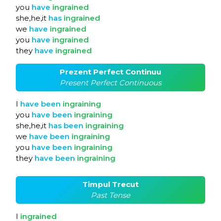
you
have
ingrained
she,he,it
has
ingrained
we
have
ingrained
you
have
ingrained
they
have
ingrained
Prezent Perfect Continuu
Present Perfect Continuous
I
have
been
ingraining
you
have
been
ingraining
she,he,it
has
been
ingraining
we
have
been
ingraining
you
have
been
ingraining
they
have
been
ingraining
Timpul Trecut
Past Tense
I
ingrained