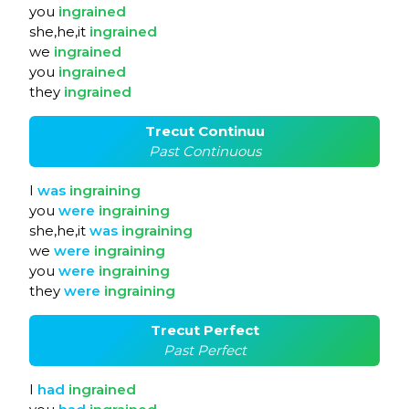
you
ingrained
she,he,it
ingrained
we
ingrained
you
ingrained
they
ingrained
Trecut Continuu
Past Continuous
I
was
ingraining
you
were
ingraining
she,he,it
was
ingraining
we
were
ingraining
you
were
ingraining
they
were
ingraining
Trecut Perfect
Past Perfect
I
had
ingrained