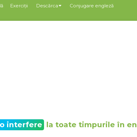
dă
Exerciții
Descărca
Conjugare engleză
to interfere
la toate timpurile în e