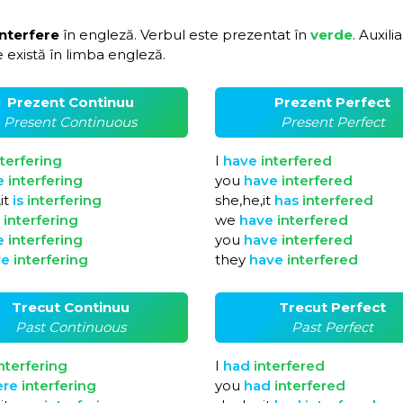
interfere
în engleză. Verbul este prezentat în
verde
. Auxili
 există în limba engleză.
Prezent Continuu
Prezent Perfect
Present Continuous
Present Perfect
nterfering
I
have
interfered
e
interfering
you
have
interfered
it
is
interfering
she,he,it
has
interfered
e
interfering
we
have
interfered
e
interfering
you
have
interfered
re
interfering
they
have
interfered
Trecut Continuu
Trecut Perfect
Past Continuous
Past Perfect
nterfering
I
had
interfered
ere
interfering
you
had
interfered