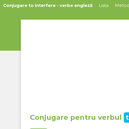
Conjugare to interfere - verbe engleză
Lista
Meto
Conjugare pentru verbul