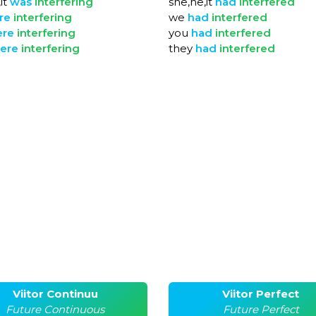
it
was
interfering
she,he,it
had
interfered
re
interfering
we
had
interfered
ere
interfering
you
had
interfered
ere
interfering
they
had
interfered
Viitor Continuu
Viitor Perfect
Future Continuous
Future Perfect