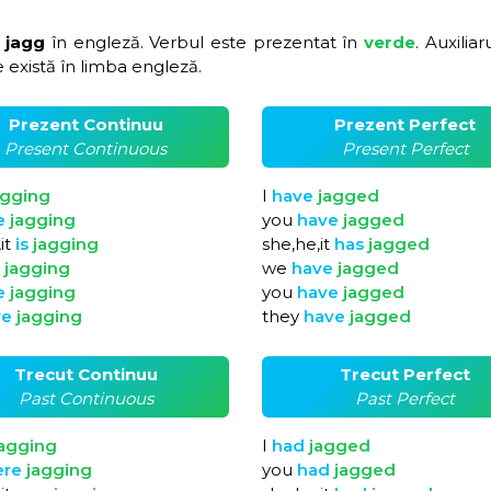
 jagg
în engleză. Verbul este prezentat în
verde
. Auxiliar
 există în limba engleză.
Prezent Continuu
Prezent Perfect
Present Continuous
Present Perfect
agging
I
have
jagged
e
jagging
you
have
jagged
it
is
jagging
she,he,it
has
jagged
e
jagging
we
have
jagged
e
jagging
you
have
jagged
re
jagging
they
have
jagged
Trecut Continuu
Trecut Perfect
Past Continuous
Past Perfect
jagging
I
had
jagged
ere
jagging
you
had
jagged