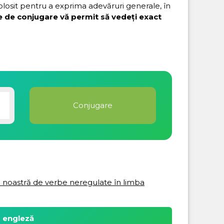
folosit pentru a exprima adevăruri generale, în
e de conjugare vă permit să vedeți exact
ta noastră de verbe neregulate în limba
a engleză