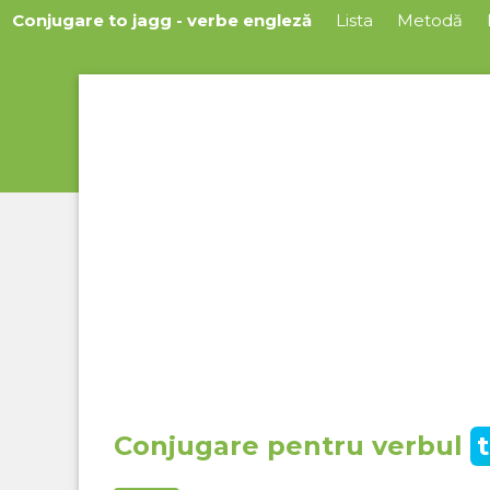
Conjugare to jagg - verbe engleză
Lista
Metodă
Conjugare pentru verbul