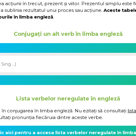
acțiunii în trecut, prezent și viitor. Prezentul simplu este 
a sublinia rezultatul unui proces sau acțiune.
Aceste tabel
urile în limba engleză
.
Conjugați un alt verb în limba engleză
Lista verbelor neregulate în engleză
 în conjugarea în limba engleză. Nu ezitați să consultați
lis
ultați pronunția fiecăruia dintre aceste verbe.
lic aici pentru a accesa lista verbelor neregulate în limb