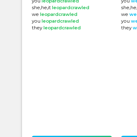
you
leopardcrawled
you
w
she,he,it
leopardcrawled
she,he,
we
leopardcrawled
we
we
you
leopardcrawled
you
w
they
leopardcrawled
they
w