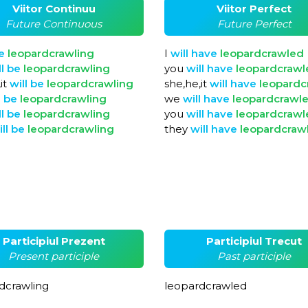
Viitor Continuu
Viitor Perfect
Future Continuous
Future Perfect
e
leopardcrawling
I
will
have
leopardcrawled
ll
be
leopardcrawling
you
will
have
leopardcrawl
it
will
be
leopardcrawling
she,he,it
will
have
leopardc
l
be
leopardcrawling
we
will
have
leopardcrawl
ll
be
leopardcrawling
you
will
have
leopardcrawl
ill
be
leopardcrawling
they
will
have
leopardcraw
Participiul Prezent
Participiul Trecut
Present participle
Past participle
dcrawling
leopardcrawled