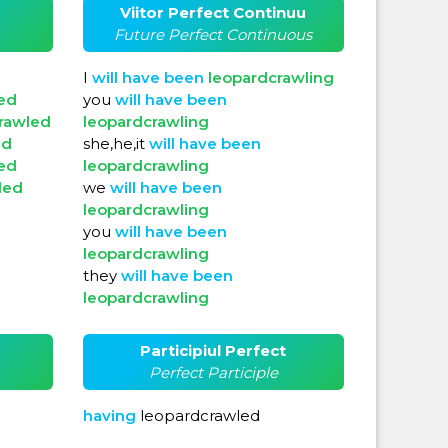
Viitor Perfect Continuu
Future Perfect Continuous
I
will
have
been
leopardcrawling
ed
you
will
have
been
rawled
leopardcrawling
ed
she,he,it
will
have
been
ed
leopardcrawling
led
we
will
have
been
leopardcrawling
you
will
have
been
leopardcrawling
they
will
have
been
leopardcrawling
Participiul Perfect
Perfect Participle
having
leopardcrawled