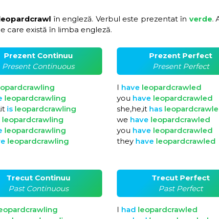
 leopardcrawl
în engleză. Verbul este prezentat în
verde
. 
e care există în limba engleză.
Prezent Continuu
Prezent Perfect
Present Continuous
Present Perfect
eopardcrawling
I
have
leopardcrawled
e
leopardcrawling
you
have
leopardcrawled
it
is
leopardcrawling
she,he,it
has
leopardcrawl
e
leopardcrawling
we
have
leopardcrawled
e
leopardcrawling
you
have
leopardcrawled
re
leopardcrawling
they
have
leopardcrawled
Trecut Continuu
Trecut Perfect
Past Continuous
Past Perfect
eopardcrawling
I
had
leopardcrawled