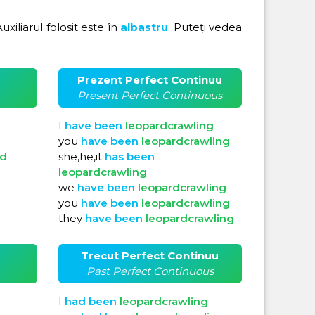
Auxiliarul folosit este în
albastru
. Puteți vedea
Prezent Perfect Continuu
Present Perfect Continuous
I
have
been
leopardcrawling
you
have
been
leopardcrawling
ed
she,he,it
has
been
leopardcrawling
we
have
been
leopardcrawling
you
have
been
leopardcrawling
they
have
been
leopardcrawling
Trecut Perfect Continuu
Past Perfect Continuous
I
had
been
leopardcrawling