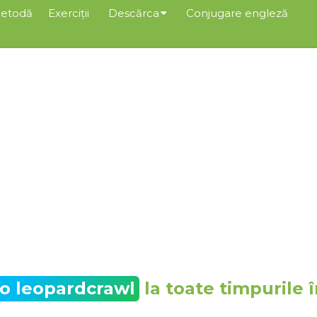
etodă
Exerciții
Descărca
Conjugare engleză
to leopardcrawl
la toate timpurile 