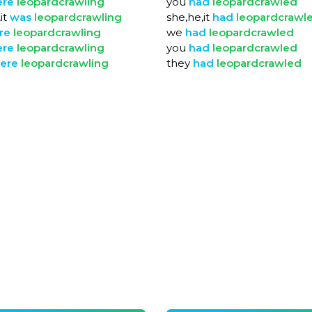
ere
leopardcrawling
you
had
leopardcrawled
it
was
leopardcrawling
she,he,it
had
leopardcrawl
re
leopardcrawling
we
had
leopardcrawled
ere
leopardcrawling
you
had
leopardcrawled
ere
leopardcrawling
they
had
leopardcrawled