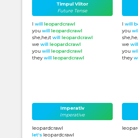
Timpul Viitor
Future Tense
I
will
leopardcrawl
I
will
b
you
will
leopardcrawl
you
wi
she,he,it
will
leopardcrawl
she,he,
we
will
leopardcrawl
we
wil
you
will
leopardcrawl
you
wi
they
will
leopardcrawl
they
w
Imperativ
Imperative
leopardcrawl
leopar
let's
leopardcrawl