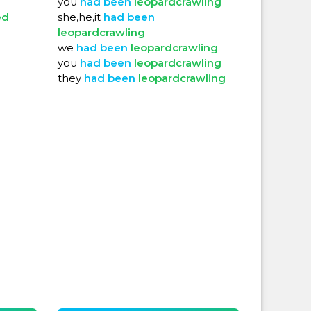
you
had
been
leopardcrawling
ed
she,he,it
had
been
leopardcrawling
we
had
been
leopardcrawling
you
had
been
leopardcrawling
they
had
been
leopardcrawling