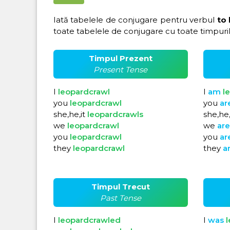
Iată tabelele de conjugare pentru verbul
to
toate tabelele de conjugare cu toate timpuril
Timpul Prezent
Present Tense
I
leopardcrawl
I
am
l
you
leopardcrawl
you
ar
she,he,it
leopardcrawls
she,he,
we
leopardcrawl
we
ar
you
leopardcrawl
you
ar
they
leopardcrawl
they
a
Timpul Trecut
Past Tense
I
leopardcrawled
I
was
l