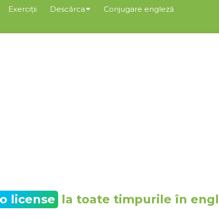
Exerciții
Descărca
Conjugare engleză
to license
la toate timpurile în eng