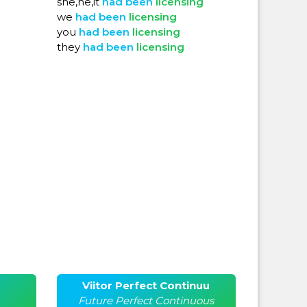
she,he,it
had
been
licensing
we
had
been
licensing
you
had
been
licensing
they
had
been
licensing
Viitor Perfect Continuu
Future Perfect Continuous