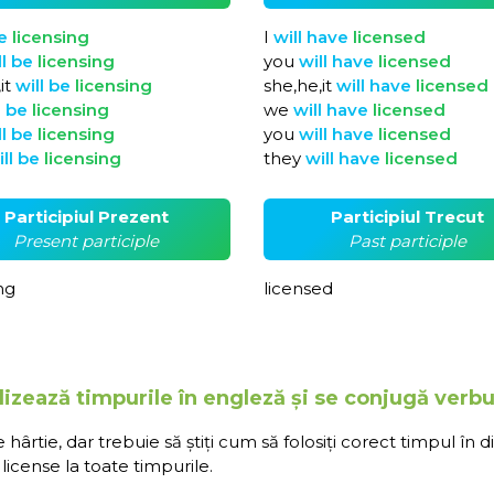
e
licensing
I
will
have
licensed
ll
be
licensing
you
will
have
licensed
it
will
be
licensing
she,he,it
will
have
licensed
l
be
licensing
we
will
have
licensed
ll
be
licensing
you
will
have
licensed
ill
be
licensing
they
will
have
licensed
Participiul Prezent
Participiul Trecut
Present participle
Past participle
ng
licensed
izează timpurile în engleză și se conjugă verbu
rtie, dar trebuie să știți cum să folosiți corect timpul în d
icense la toate timpurile.