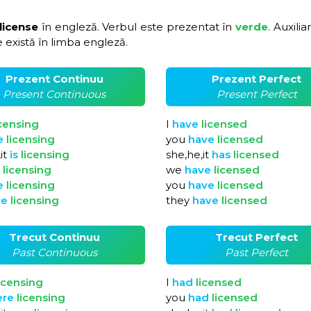
license
în engleză. Verbul este prezentat în
verde
. Auxilia
 există în limba engleză.
Prezent Continuu
Prezent Perfect
Present Continuous
Present Perfect
icensing
I
have
licensed
e
licensing
you
have
licensed
it
is
licensing
she,he,it
has
licensed
e
licensing
we
have
licensed
e
licensing
you
have
licensed
re
licensing
they
have
licensed
Trecut Continuu
Trecut Perfect
Past Continuous
Past Perfect
icensing
I
had
licensed
ere
licensing
you
had
licensed