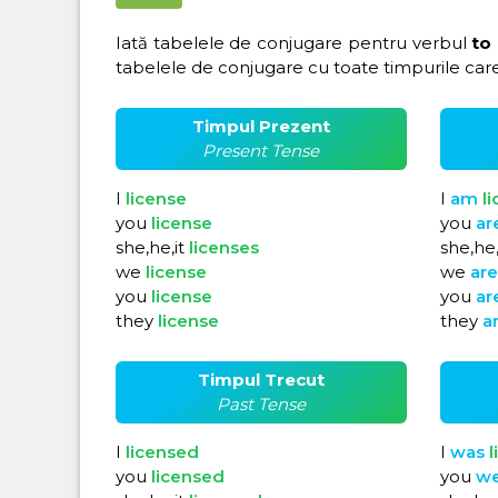
Iată tabelele de conjugare pentru verbul
to 
tabelele de conjugare cu toate timpurile care
Timpul Prezent
Present Tense
I
license
I
am
l
you
license
you
ar
she,he,it
licenses
she,he,
we
license
we
ar
you
license
you
ar
they
license
they
a
Timpul Trecut
Past Tense
I
licensed
I
was
l
you
licensed
you
w