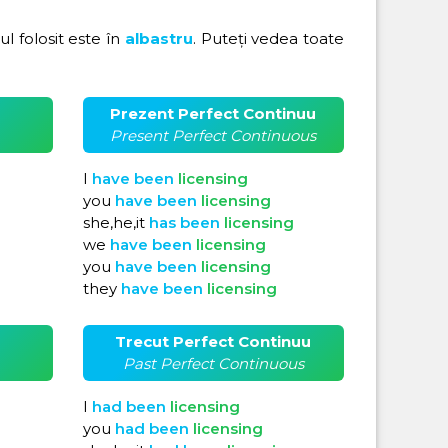
rul folosit este în
albastru
. Puteți vedea toate
Prezent Perfect Continuu
Present Perfect Continuous
I
have
been
licensing
you
have
been
licensing
she,he,it
has
been
licensing
we
have
been
licensing
you
have
been
licensing
they
have
been
licensing
Trecut Perfect Continuu
Past Perfect Continuous
I
had
been
licensing
you
had
been
licensing