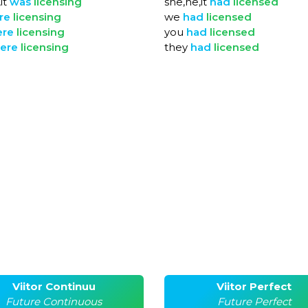
it
was
licensing
she,he,it
had
licensed
re
licensing
we
had
licensed
ere
licensing
you
had
licensed
ere
licensing
they
had
licensed
Viitor Continuu
Viitor Perfect
Future Continuous
Future Perfect