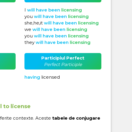
I
will
have
been
licensing
you
will
have
been
licensing
she,he,it
will
have
been
licensing
we
will
have
been
licensing
you
will
have
been
licensing
they
will
have
been
licensing
Participiul Perfect
Perfect Participle
having
licensed
l to license
iferite contexte. Aceste
tabele de conjugare