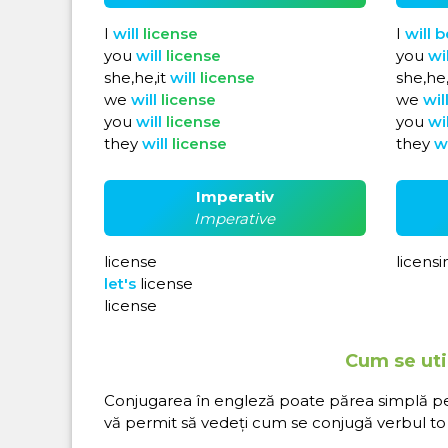
I
will
license
I
will
b
you
will
license
you
wi
she,he,it
will
license
she,he,
we
will
license
we
wil
you
will
license
you
wi
they
will
license
they
w
Imperativ
Imperative
license
licensi
let's
license
license
Cum se util
Conjugarea în engleză poate părea simplă pe hâ
vă permit să vedeți cum se conjugă verbul to l