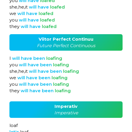
you
will
have
loafed
she,he,it
will
have
loafed
we
will
have
loafed
you
will
have
loafed
they
will
have
loafed
Viitor Perfect Continuu
Future Perfect Continuous
I
will
have
been
loafing
you
will
have
been
loafing
she,he,it
will
have
been
loafing
we
will
have
been
loafing
you
will
have
been
loafing
they
will
have
been
loafing
Imperativ
Imperative
loaf
let's
loaf