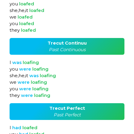
you
loafed
she,he,it
loafed
we
loafed
you
loafed
they
loafed
Trecut Continuu
Past Continuous
I
was
loafing
you
were
loafing
she,he,it
was
loafing
we
were
loafing
you
were
loafing
they
were
loafing
Trecut Perfect
Past Perfect
I
had
loafed