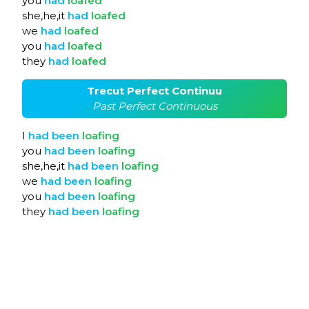
you
had
loafed
she,he,it
had
loafed
we
had
loafed
you
had
loafed
they
had
loafed
Trecut Perfect Continuu
Past Perfect Continuous
I
had
been
loafing
you
had
been
loafing
she,he,it
had
been
loafing
we
had
been
loafing
you
had
been
loafing
they
had
been
loafing