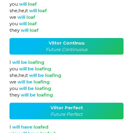
you
will
loaf
she,he,it
will
loaf
we
will
loaf
you
will
loaf
they
will
loaf
Viitor Continuu
Future Continuous
I
will
be
loafing
you
will
be
loafing
she,he,it
will
be
loafing
we
will
be
loafing
you
will
be
loafing
they
will
be
loafing
Viitor Perfect
Future Perfect
I
will
have
loafed