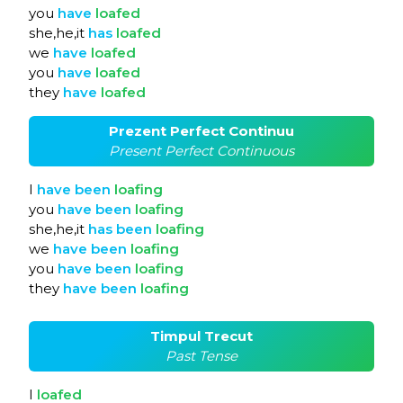
you
have
loafed
she,he,it
has
loafed
we
have
loafed
you
have
loafed
they
have
loafed
Prezent Perfect Continuu
Present Perfect Continuous
I
have
been
loafing
you
have
been
loafing
she,he,it
has
been
loafing
we
have
been
loafing
you
have
been
loafing
they
have
been
loafing
Timpul Trecut
Past Tense
I
loafed