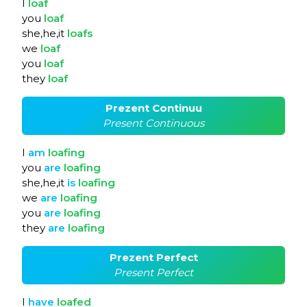
I
loaf
you
loaf
she,he,it
loafs
we
loaf
you
loaf
they
loaf
Prezent Continuu
Present Continuous
I
am
loafing
you
are
loafing
she,he,it
is
loafing
we
are
loafing
you
are
loafing
they
are
loafing
Prezent Perfect
Present Perfect
I
have
loafed