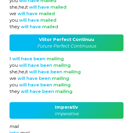
you
will
have
mailed
she,he,it
will
have
mailed
we
will
have
mailed
you
will
have
mailed
they
will
have
mailed
Viitor Perfect Continuu
Future Perfect Continuous
I
will
have
been
mailing
you
will
have
been
mailing
she,he,it
will
have
been
mailing
we
will
have
been
mailing
you
will
have
been
mailing
they
will
have
been
mailing
Imperativ
Imperative
mail
let's
mail