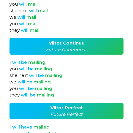
you
will
mail
she,he,it
will
mail
we
will
mail
you
will
mail
they
will
mail
Viitor Continuu
Future Continuous
I
will
be
mailing
you
will
be
mailing
she,he,it
will
be
mailing
we
will
be
mailing
you
will
be
mailing
they
will
be
mailing
Viitor Perfect
Future Perfect
I
will
have
mailed