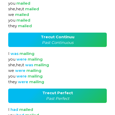
you
mailed
she,he,it
mailed
we
mailed
you
mailed
they
mailed
Trecut Continuu
Past Continuous
I
was
mailing
you
were
mailing
she,he,it
was
mailing
we
were
mailing
you
were
mailing
they
were
mailing
Trecut Perfect
Past Perfect
I
had
mailed