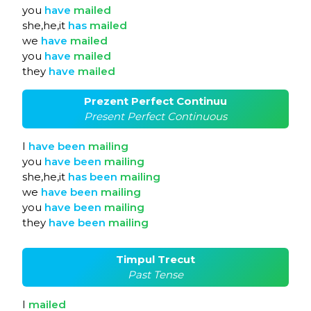
you
have
mailed
she,he,it
has
mailed
we
have
mailed
you
have
mailed
they
have
mailed
Prezent Perfect Continuu
Present Perfect Continuous
I
have
been
mailing
you
have
been
mailing
she,he,it
has
been
mailing
we
have
been
mailing
you
have
been
mailing
they
have
been
mailing
Timpul Trecut
Past Tense
I
mailed