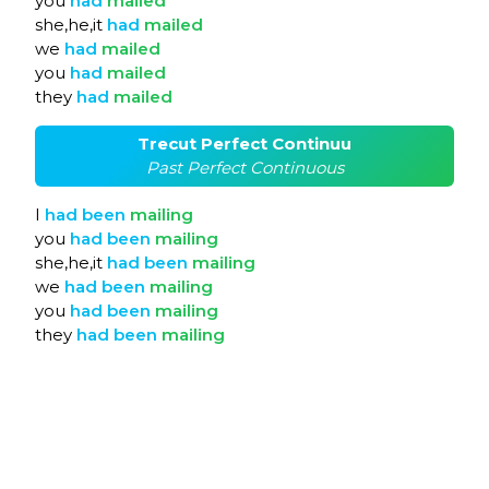
you
had
mailed
she,he,it
had
mailed
we
had
mailed
you
had
mailed
they
had
mailed
Trecut Perfect Continuu
Past Perfect Continuous
I
had
been
mailing
you
had
been
mailing
she,he,it
had
been
mailing
we
had
been
mailing
you
had
been
mailing
they
had
been
mailing