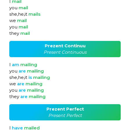
I
mail
you
mail
she,he,it
mails
we
mail
you
mail
they
mail
Prezent Continuu
Present Continuous
I
am
mailing
you
are
mailing
she,he,it
is
mailing
we
are
mailing
you
are
mailing
they
are
mailing
Prezent Perfect
Present Perfect
I
have
mailed