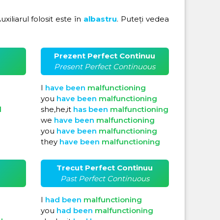
Auxiliarul folosit este în
albastru
. Puteți vedea
Prezent Perfect Continuu
Present Perfect Continuous
I
have
been
malfunctioning
you
have
been
malfunctioning
d
she,he,it
has
been
malfunctioning
we
have
been
malfunctioning
you
have
been
malfunctioning
they
have
been
malfunctioning
Trecut Perfect Continuu
Past Perfect Continuous
I
had
been
malfunctioning
you
had
been
malfunctioning