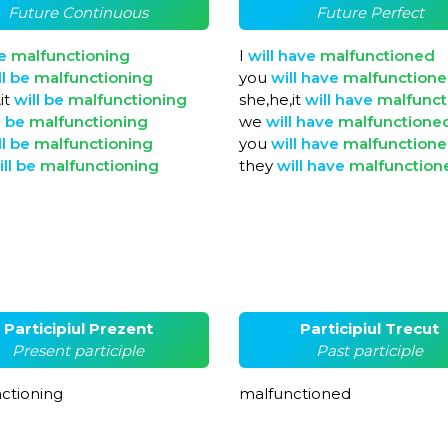
Future Continuous
Future Perfect
e
malfunctioning
I
will
have
malfunctioned
ll
be
malfunctioning
you
will
have
malfunction
it
will
be
malfunctioning
she,he,it
will
have
malfunct
l
be
malfunctioning
we
will
have
malfunctione
ll
be
malfunctioning
you
will
have
malfunction
ill
be
malfunctioning
they
will
have
malfunction
Participiul Prezent
Participiul Trecut
Present participle
Past participle
ctioning
malfunctioned