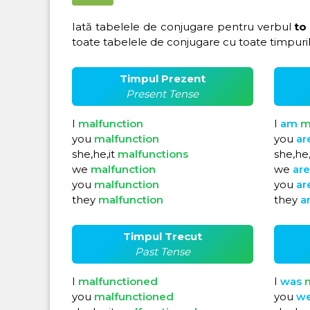
Iată tabelele de conjugare pentru verbul
to
toate tabelele de conjugare cu toate timpuril
Timpul Prezent
Present Tense
I
malfunction
I
am
m
you
malfunction
you
ar
she,he,it
malfunctions
she,he,
we
malfunction
we
ar
you
malfunction
you
ar
they
malfunction
they
a
Timpul Trecut
Past Tense
I
malfunctioned
I
was
m
you
malfunctioned
you
w