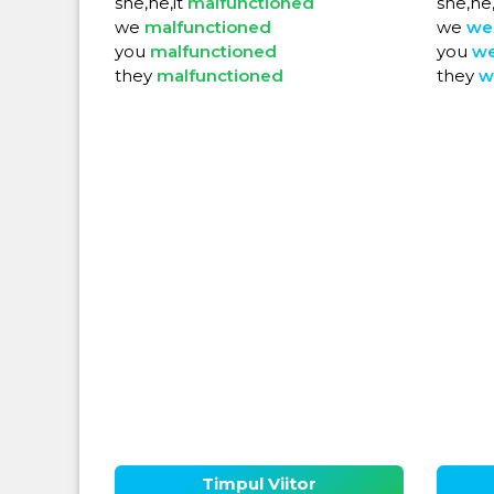
she,he,it
malfunctioned
she,he,
we
malfunctioned
we
we
you
malfunctioned
you
w
they
malfunctioned
they
w
Timpul Viitor