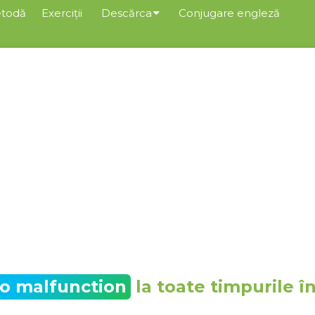
todă
Exerciții
Descărca
Conjugare engleză
to malfunction
la toate timpurile î