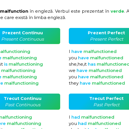
 malfunction
în engleză. Verbul este prezentat în
verde
. 
e care există în limba engleză.
Prezent Continuu
Prezent Perfect
Present Continuous
Present Perfect
alfunctioning
I
have
malfunctioned
e
malfunctioning
you
have
malfunctioned
it
is
malfunctioning
she,he,it
has
malfunctione
e
malfunctioning
we
have
malfunctioned
e
malfunctioning
you
have
malfunctioned
re
malfunctioning
they
have
malfunctioned
Trecut Continuu
Trecut Perfect
Past Continuous
Past Perfect
alfunctioning
I
had
malfunctioned
ere
malfunctioning
you
had
malfunctioned