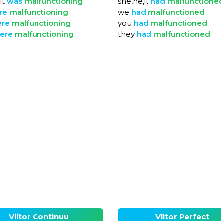
it
was
malfunctioning
she,he,it
had
malfunctione
re
malfunctioning
we
had
malfunctioned
ere
malfunctioning
you
had
malfunctioned
ere
malfunctioning
they
had
malfunctioned
Viitor Continuu
Viitor Perfect