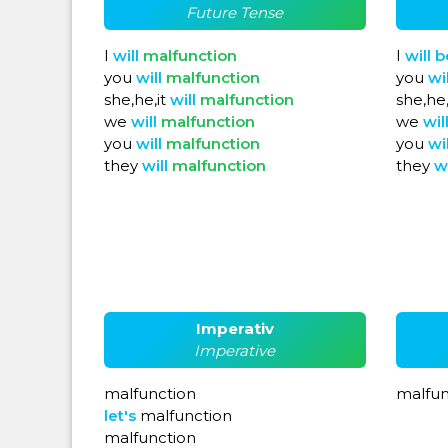
Future Tense
I
will
malfunction
I
will
b
you
will
malfunction
you
wi
she,he,it
will
malfunction
she,he,
we
will
malfunction
we
wil
you
will
malfunction
you
wi
they
will
malfunction
they
w
Imperativ
Imperative
malfunction
malfun
let's
malfunction
malfunction