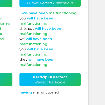
Future Perfect Continuous
I
will
have
been
malfunctioning
ed
you
will
have
been
ioned
malfunctioning
d
she,he,it
will
have
been
ed
malfunctioning
ed
we
will
have
been
malfunctioning
you
will
have
been
malfunctioning
they
will
have
been
malfunctioning
Participiul Perfect
Perfect Participle
having
malfunctioned