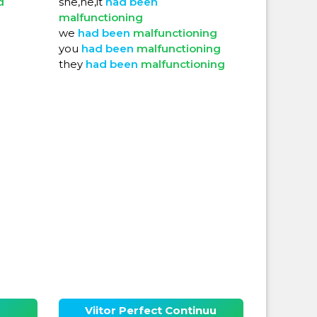
d
she,he,it
had
been
malfunctioning
we
had
been
malfunctioning
you
had
been
malfunctioning
they
had
been
malfunctioning
Viitor Perfect Continuu