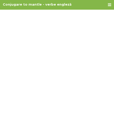
Conjugare to mantle - verbe engleză