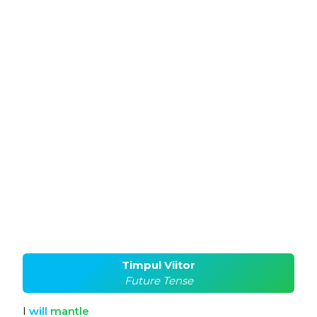
Timpul Viitor
Future Tense
I
will
mantle