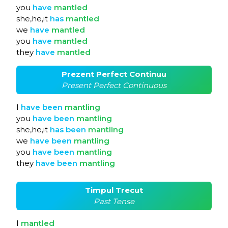
you
have
mantled
she,he,it
has
mantled
we
have
mantled
you
have
mantled
they
have
mantled
Prezent Perfect Continuu
Present Perfect Continuous
I
have
been
mantling
you
have
been
mantling
she,he,it
has
been
mantling
we
have
been
mantling
you
have
been
mantling
they
have
been
mantling
Timpul Trecut
Past Tense
I
mantled