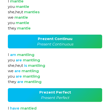
I
mantle
you
mantle
she,he,it
mantles
we
mantle
you
mantle
they
mantle
Prezent Continuu
Present Continuous
I
am
mantling
you
are
mantling
she,he,it
is
mantling
we
are
mantling
you
are
mantling
they
are
mantling
Prezent Perfect
Present Perfect
I
have
mantled