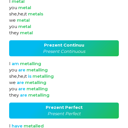
I
metal
you
metal
she,he,it
metals
we
metal
you
metal
they
metal
Prezent Continuu
Present Continuous
I
am
metalling
you
are
metalling
she,he,it
is
metalling
we
are
metalling
you
are
metalling
they
are
metalling
Prezent Perfect
Present Perfect
I
have
metalled