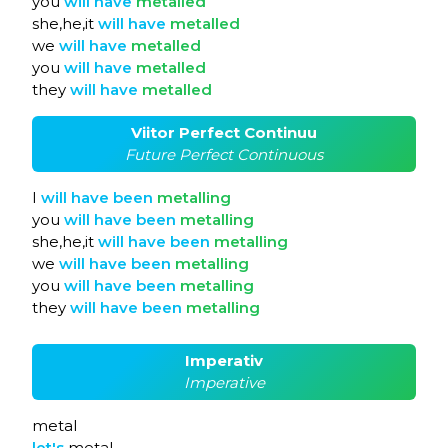
you
will
have
metalled
she,he,it
will
have
metalled
we
will
have
metalled
you
will
have
metalled
they
will
have
metalled
Viitor Perfect Continuu
Future Perfect Continuous
I
will
have
been
metalling
you
will
have
been
metalling
she,he,it
will
have
been
metalling
we
will
have
been
metalling
you
will
have
been
metalling
they
will
have
been
metalling
Imperativ
Imperative
metal
let's
metal