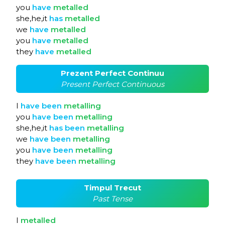
you
have
metalled
she,he,it
has
metalled
we
have
metalled
you
have
metalled
they
have
metalled
Prezent Perfect Continuu
Present Perfect Continuous
I
have
been
metalling
you
have
been
metalling
she,he,it
has
been
metalling
we
have
been
metalling
you
have
been
metalling
they
have
been
metalling
Timpul Trecut
Past Tense
I
metalled