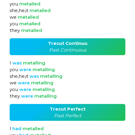
you
metalled
she,he,it
metalled
we
metalled
you
metalled
they
metalled
Trecut Continuu
Past Continuous
I
was
metalling
you
were
metalling
she,he,it
was
metalling
we
were
metalling
you
were
metalling
they
were
metalling
Trecut Perfect
Past Perfect
I
had
metalled