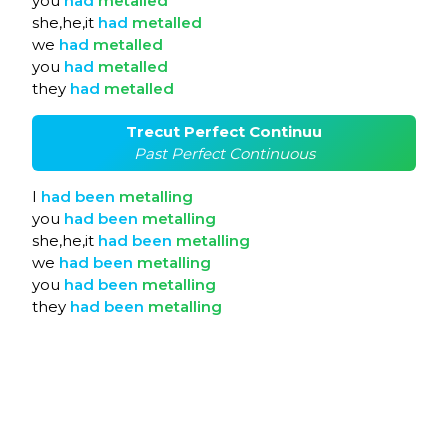
you
had
metalled
she,he,it
had
metalled
we
had
metalled
you
had
metalled
they
had
metalled
Trecut Perfect Continuu
Past Perfect Continuous
I
had
been
metalling
you
had
been
metalling
she,he,it
had
been
metalling
we
had
been
metalling
you
had
been
metalling
they
had
been
metalling