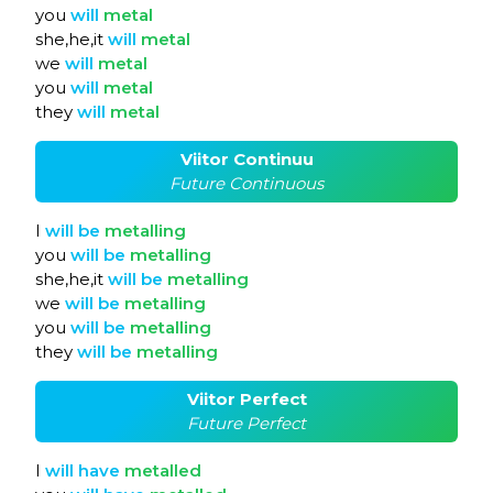
you
will
metal
she,he,it
will
metal
we
will
metal
you
will
metal
they
will
metal
Viitor Continuu
Future Continuous
I
will
be
metalling
you
will
be
metalling
she,he,it
will
be
metalling
we
will
be
metalling
you
will
be
metalling
they
will
be
metalling
Viitor Perfect
Future Perfect
I
will
have
metalled