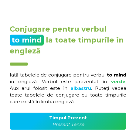
Conjugare pentru verbul
to mind
la toate timpurile în
engleză
Iată tabelele de conjugare pentru verbul
to mind
în engleză. Verbul este prezentat în
verde
.
Auxiliarul folosit este în
albastru
. Puteți vedea
toate tabelele de conjugare cu toate timpurile
care există în limba engleză.
Timpul Prezent
Present Tense