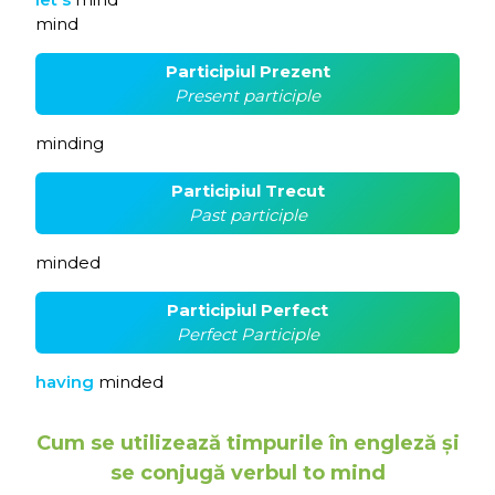
mind
Participiul Prezent
Present participle
minding
Participiul Trecut
Past participle
minded
Participiul Perfect
Perfect Participle
having
minded
Cum se utilizează timpurile în engleză și
se conjugă verbul to mind