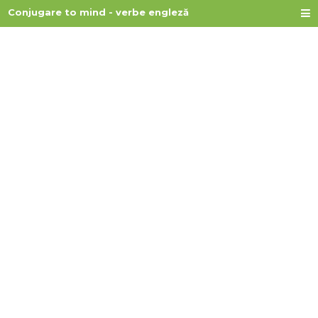
Conjugare to mind - verbe engleză