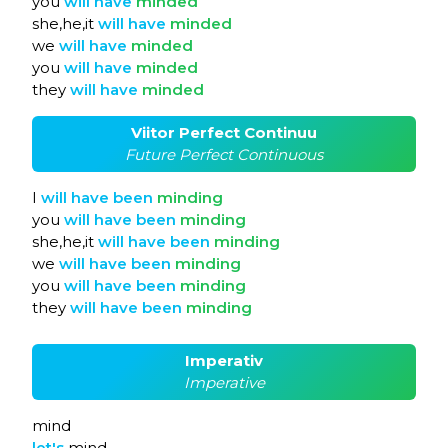
you
will
have
minded
she,he,it
will
have
minded
we
will
have
minded
you
will
have
minded
they
will
have
minded
Viitor Perfect Continuu
Future Perfect Continuous
I
will
have
been
minding
you
will
have
been
minding
she,he,it
will
have
been
minding
we
will
have
been
minding
you
will
have
been
minding
they
will
have
been
minding
Imperativ
Imperative
mind
let's
mind