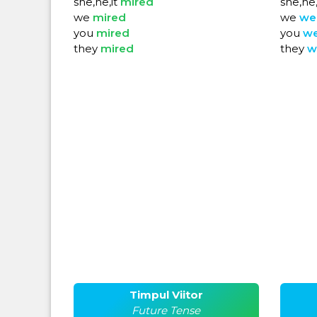
she,he,it
mired
she,he,
we
mired
we
we
you
mired
you
w
they
mired
they
w
Timpul Viitor
Future Tense