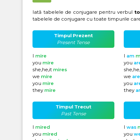
Iată tabelele de conjugare pentru verbul
to
tabelele de conjugare cu toate timpurile care
Timpul Prezent
Present Tense
I
mire
I
am
m
you
mire
you
ar
she,he,it
mires
she,he,
we
mire
we
ar
you
mire
you
ar
they
mire
they
a
Timpul Trecut
Past Tense
I
mired
I
was
m
you
mired
you
w