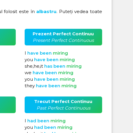
ul folosit este în
albastru
. Puteți vedea toate
Prezent Perfect Continuu
Present Perfect Continuous
I
have
been
miring
you
have
been
miring
she,he,it
has
been
miring
we
have
been
miring
you
have
been
miring
they
have
been
miring
Trecut Perfect Continuu
Past Perfect Continuous
I
had
been
miring
you
had
been
miring