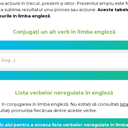
acțiunii în trecut, prezent și viitor. Prezentul simplu este 
a sublinia rezultatul unui proces sau acțiune.
Aceste tabel
urile în limba engleză
.
Conjugați un alt verb în limba engleză
Lista verbelor neregulate în engleză
 în conjugarea în limba engleză. Nu ezitați să consultați
lis
ultați pronunția fiecăruia dintre aceste verbe.
lic aici pentru a accesa lista verbelor neregulate în limb