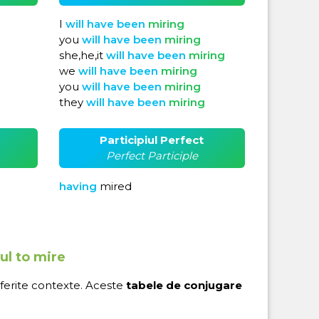
I
will
have
been
miring
you
will
have
been
miring
she,he,it
will
have
been
miring
we
will
have
been
miring
you
will
have
been
miring
they
will
have
been
miring
Participiul Perfect
Perfect Participle
having
mired
ul to mire
iferite contexte. Aceste
tabele de conjugare