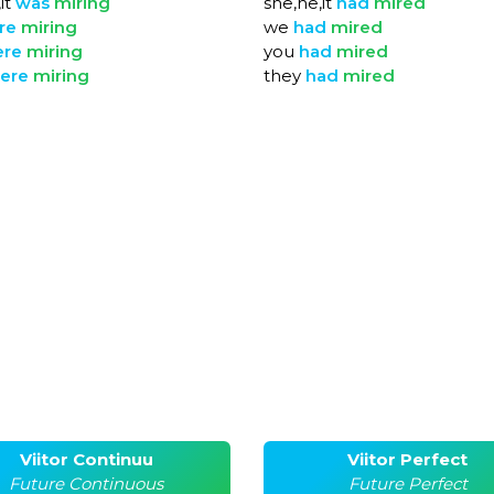
it
was
miring
she,he,it
had
mired
re
miring
we
had
mired
ere
miring
you
had
mired
ere
miring
they
had
mired
Viitor Continuu
Viitor Perfect
Future Continuous
Future Perfect