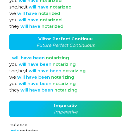
you
will
have
notarized
she,he,it
will
have
notarized
we
will
have
notarized
you
will
have
notarized
they
will
have
notarized
Viitor Perfect Continuu
Future Perfect Continuous
I
will
have
been
notarizing
you
will
have
been
notarizing
she,he,it
will
have
been
notarizing
we
will
have
been
notarizing
you
will
have
been
notarizing
they
will
have
been
notarizing
Imperativ
Imperative
notarize
let's
notarize