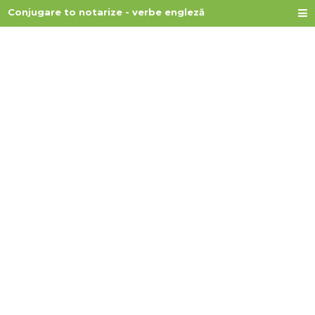
Conjugare to notarize - verbe engleză