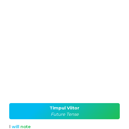
Timpul Viitor
Future Tense
I
will
note