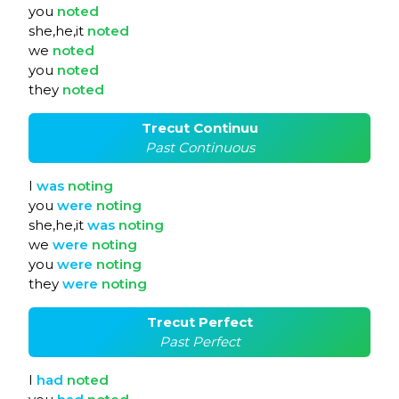
you
noted
she,he,it
noted
we
noted
you
noted
they
noted
Trecut Continuu
Past Continuous
I
was
noting
you
were
noting
she,he,it
was
noting
we
were
noting
you
were
noting
they
were
noting
Trecut Perfect
Past Perfect
I
had
noted