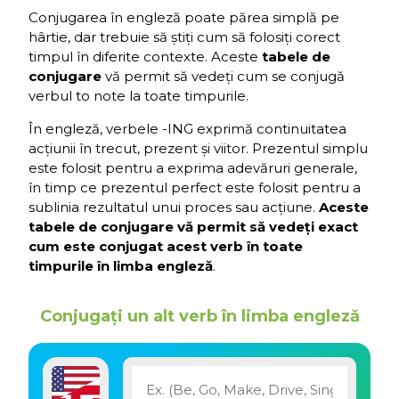
Conjugarea în engleză poate părea simplă pe
hârtie, dar trebuie să știți cum să folosiți corect
timpul în diferite contexte. Aceste
tabele de
conjugare
vă permit să vedeți cum se conjugă
verbul to note la toate timpurile.
În engleză, verbele -ING exprimă continuitatea
acțiunii în trecut, prezent și viitor. Prezentul simplu
este folosit pentru a exprima adevăruri generale,
în timp ce prezentul perfect este folosit pentru a
sublinia rezultatul unui proces sau acțiune.
Aceste
tabele de conjugare vă permit să vedeți exact
cum este conjugat acest verb în toate
timpurile în limba engleză
.
Conjugați un alt verb în limba engleză