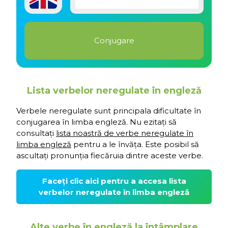
Lista verbelor neregulate în engleză
Verbele neregulate sunt principala dificultate în
conjugarea în limba engleză. Nu ezitați să
consultați
lista noastră de verbe neregulate în
limba engleză
pentru a le învăța. Este posibil să
ascultați pronunția fiecăruia dintre aceste verbe.
Faceți clic aici pentru a accesa lista
verbelor neregulate în limba engleză
Alte verbe în engleză la întâmplare