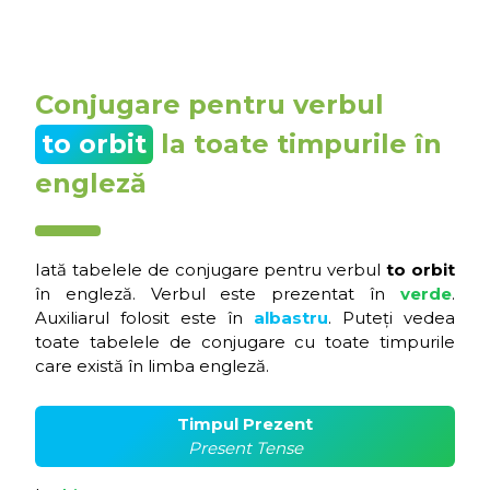
Conjugare pentru verbul
to orbit
la toate timpurile în
engleză
Iată tabelele de conjugare pentru verbul
to orbit
în engleză. Verbul este prezentat în
verde
.
Auxiliarul folosit este în
albastru
. Puteți vedea
toate tabelele de conjugare cu toate timpurile
care există în limba engleză.
Timpul Prezent
Present Tense