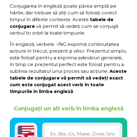
Conjugarea în engleză poate părea simplă pe
hârtie, dar trebuie să știți cum să folosiți corect
timpul în diferite contexte. Aceste
tabele de
conjugare
vă permit să vedeți cum se conjugă
verbul to orbit la toate timpurile.
În engleză, verbele -ING exprimă continuitatea
acțiunii în trecut, prezent și viitor. Prezentul simplu
este folosit pentru a exprima adevăruri generale,
în timp ce prezentul perfect este folosit pentru a
sublinia rezultatul unui proces sau acțiune.
Aceste
tabele de conjugare vă permit să vedeți exact
cum este conjugat acest verb în toate
timpurile în limba engleză
.
Conjugați un alt verb în limba engleză