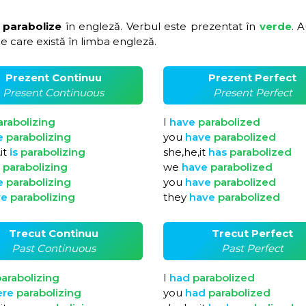
 parabolize
în engleză. Verbul este prezentat în
verde
. A
e care există în limba engleză.
Prezent Continuu
Prezent Perfect
Present Continuous
Present Perfect
arabolizing
I
have
parabolized
e
parabolizing
you
have
parabolized
it
is
parabolizing
she,he,it
has
parabolized
e
parabolizing
we
have
parabolized
e
parabolizing
you
have
parabolized
re
parabolizing
they
have
parabolized
Trecut Continuu
Trecut Perfect
Past Continuous
Past Perfect
arabolizing
I
had
parabolized
ere
parabolizing
you
had
parabolized