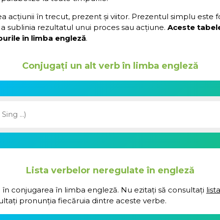
acțiunii în trecut, prezent și viitor. Prezentul simplu este 
a sublinia rezultatul unui proces sau acțiune.
Aceste tabel
urile în limba engleză
.
Conjugați un alt verb în limba engleză
Lista verbelor neregulate în engleză
 în conjugarea în limba engleză. Nu ezitați să consultați
lis
ultați pronunția fiecăruia dintre aceste verbe.