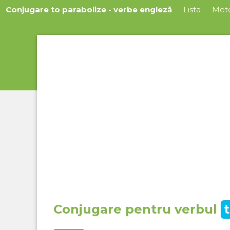
Conjugare to parabolize - verbe engleză
Lista
Met
Conjugare pentru verbul