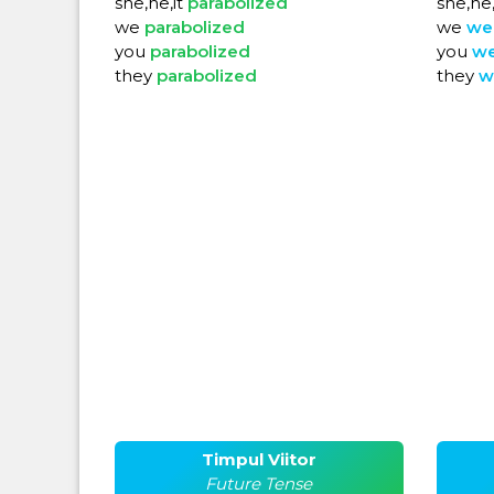
she,he,it
parabolized
she,he,
we
parabolized
we
we
you
parabolized
you
w
they
parabolized
they
w
Timpul Viitor
Future Tense