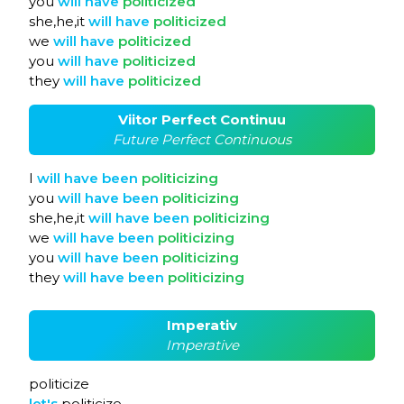
you
will
have
politicized
she,he,it
will
have
politicized
we
will
have
politicized
you
will
have
politicized
they
will
have
politicized
Viitor Perfect Continuu
Future Perfect Continuous
I
will
have
been
politicizing
you
will
have
been
politicizing
she,he,it
will
have
been
politicizing
we
will
have
been
politicizing
you
will
have
been
politicizing
they
will
have
been
politicizing
Imperativ
Imperative
politicize
let's
politicize