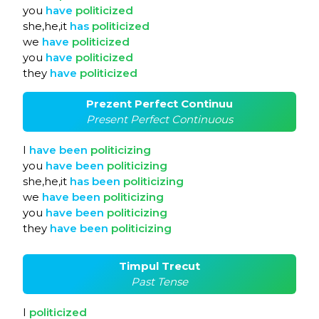
you
have
politicized
she,he,it
has
politicized
we
have
politicized
you
have
politicized
they
have
politicized
Prezent Perfect Continuu
Present Perfect Continuous
I
have
been
politicizing
you
have
been
politicizing
she,he,it
has
been
politicizing
we
have
been
politicizing
you
have
been
politicizing
they
have
been
politicizing
Timpul Trecut
Past Tense
I
politicized