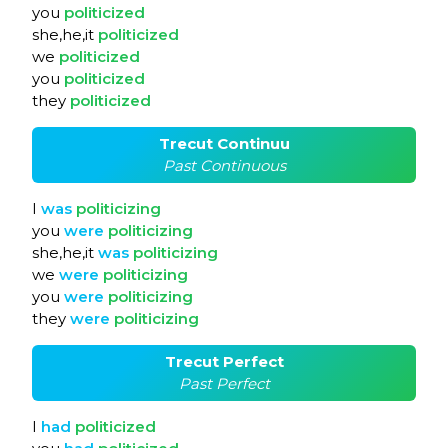
you
politicized
she,he,it
politicized
we
politicized
you
politicized
they
politicized
Trecut Continuu
Past Continuous
I
was
politicizing
you
were
politicizing
she,he,it
was
politicizing
we
were
politicizing
you
were
politicizing
they
were
politicizing
Trecut Perfect
Past Perfect
I
had
politicized