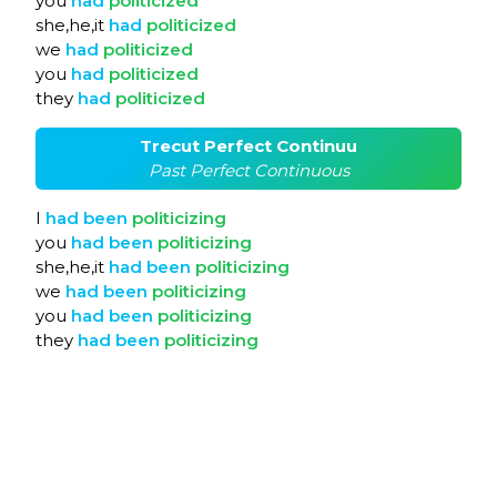
you
had
politicized
she,he,it
had
politicized
we
had
politicized
you
had
politicized
they
had
politicized
Trecut Perfect Continuu
Past Perfect Continuous
I
had
been
politicizing
you
had
been
politicizing
she,he,it
had
been
politicizing
we
had
been
politicizing
you
had
been
politicizing
they
had
been
politicizing