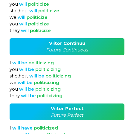
you
will
politicize
she,he,it
will
politicize
we
will
politicize
you
will
politicize
they
will
politicize
Viitor Continuu
Future Continuous
I
will
be
politicizing
you
will
be
politicizing
she,he,it
will
be
politicizing
we
will
be
politicizing
you
will
be
politicizing
they
will
be
politicizing
Viitor Perfect
Future Perfect
I
will
have
politicized