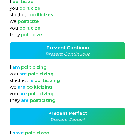
I
politicize
you
politicize
she,he,it
politicizes
we
politicize
you
politicize
they
politicize
Prezent Continuu
Present Continuous
I
am
politicizing
you
are
politicizing
she,he,it
is
politicizing
we
are
politicizing
you
are
politicizing
they
are
politicizing
Prezent Perfect
Present Perfect
I
have
politicized