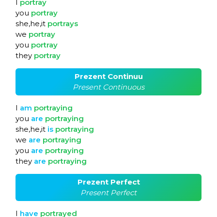
I
portray
you
portray
she,he,it
portrays
we
portray
you
portray
they
portray
Prezent Continuu
Present Continuous
I
am
portraying
you
are
portraying
she,he,it
is
portraying
we
are
portraying
you
are
portraying
they
are
portraying
Prezent Perfect
Present Perfect
I
have
portrayed