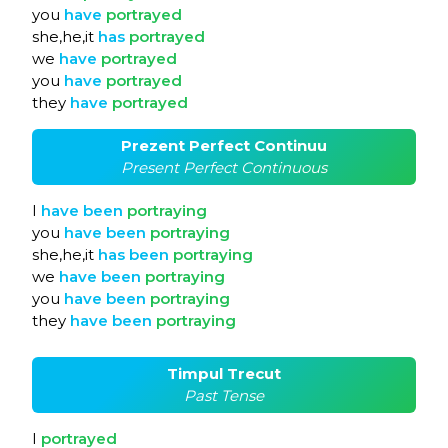
you
have
portrayed
she,he,it
has
portrayed
we
have
portrayed
you
have
portrayed
they
have
portrayed
Prezent Perfect Continuu
Present Perfect Continuous
I
have
been
portraying
you
have
been
portraying
she,he,it
has
been
portraying
we
have
been
portraying
you
have
been
portraying
they
have
been
portraying
Timpul Trecut
Past Tense
I
portrayed