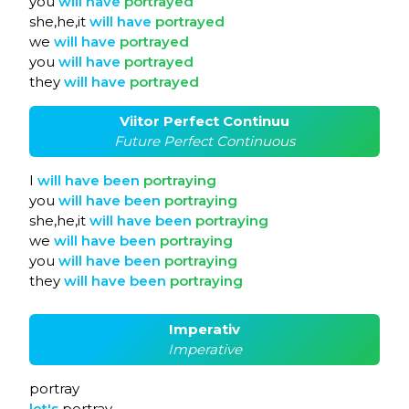
you
will
have
portrayed
she,he,it
will
have
portrayed
we
will
have
portrayed
you
will
have
portrayed
they
will
have
portrayed
Viitor Perfect Continuu
Future Perfect Continuous
I
will
have
been
portraying
you
will
have
been
portraying
she,he,it
will
have
been
portraying
we
will
have
been
portraying
you
will
have
been
portraying
they
will
have
been
portraying
Imperativ
Imperative
portray
let's
portray