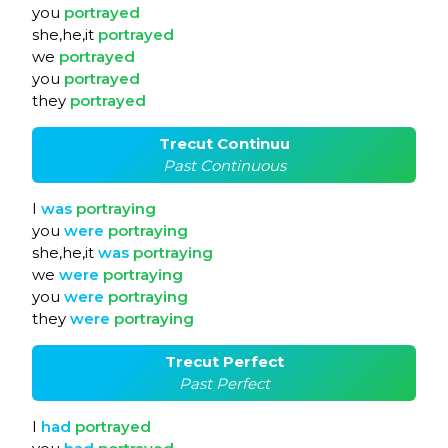
you
portrayed
she,he,it
portrayed
we
portrayed
you
portrayed
they
portrayed
Trecut Continuu
Past Continuous
I
was
portraying
you
were
portraying
she,he,it
was
portraying
we
were
portraying
you
were
portraying
they
were
portraying
Trecut Perfect
Past Perfect
I
had
portrayed