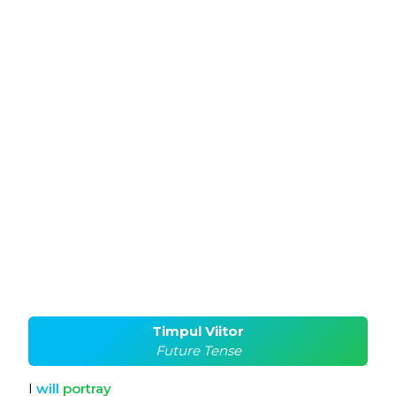
Timpul Viitor
Future Tense
I
will
portray