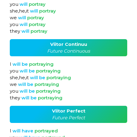
you
will
portray
she,he,it
will
portray
we
will
portray
you
will
portray
they
will
portray
Viitor Continuu
Future Continuous
I
will
be
portraying
you
will
be
portraying
she,he,it
will
be
portraying
we
will
be
portraying
you
will
be
portraying
they
will
be
portraying
Viitor Perfect
Future Perfect
I
will
have
portrayed