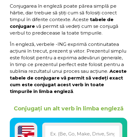
Conjugarea în engleză poate părea simplă pe
hârtie, dar trebuie să știți cum să folosiți corect
timpul în diferite contexte. Aceste
tabele de
conjugare
vă permit să vedeți cum se conjugă
verbul to predecease la toate timpurile.
În engleză, verbele -ING exprimă continuitatea
acțiunii în trecut, prezent și viitor. Prezentul simplu
este folosit pentru a exprima adevăruri generale,
în timp ce prezentul perfect este folosit pentru a
sublinia rezultatul unui proces sau acțiune.
Aceste
tabele de conjugare vă permit să vedeți exact
cum este conjugat acest verb în toate
timpurile în limba engleză
.
Conjugați un alt verb în limba engleză