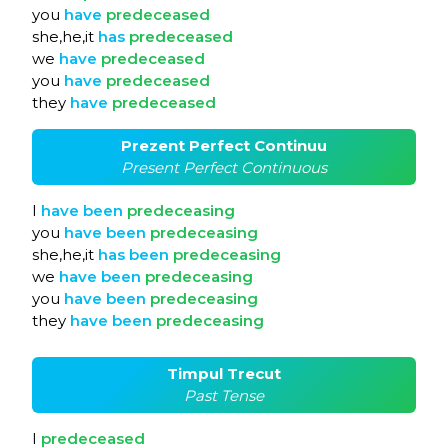
you
have
predeceased
she,he,it
has
predeceased
we
have
predeceased
you
have
predeceased
they
have
predeceased
Prezent Perfect Continuu
Present Perfect Continuous
I
have
been
predeceasing
you
have
been
predeceasing
she,he,it
has
been
predeceasing
we
have
been
predeceasing
you
have
been
predeceasing
they
have
been
predeceasing
Timpul Trecut
Past Tense
I
predeceased