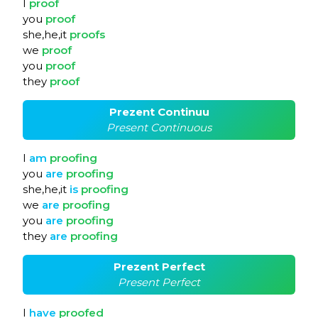
I
proof
you
proof
she,he,it
proofs
we
proof
you
proof
they
proof
Prezent Continuu
Present Continuous
I
am
proofing
you
are
proofing
she,he,it
is
proofing
we
are
proofing
you
are
proofing
they
are
proofing
Prezent Perfect
Present Perfect
I
have
proofed