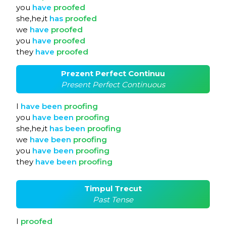
you
have
proofed
she,he,it
has
proofed
we
have
proofed
you
have
proofed
they
have
proofed
Prezent Perfect Continuu
Present Perfect Continuous
I
have
been
proofing
you
have
been
proofing
she,he,it
has
been
proofing
we
have
been
proofing
you
have
been
proofing
they
have
been
proofing
Timpul Trecut
Past Tense
I
proofed