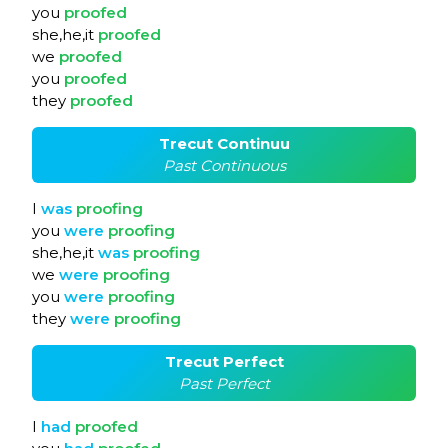
you
proofed
she,he,it
proofed
we
proofed
you
proofed
they
proofed
Trecut Continuu
Past Continuous
I
was
proofing
you
were
proofing
she,he,it
was
proofing
we
were
proofing
you
were
proofing
they
were
proofing
Trecut Perfect
Past Perfect
I
had
proofed