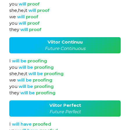
you
will
proof
she,he,it
will
proof
we
will
proof
you
will
proof
they
will
proof
Viitor Continuu
Future Continuous
I
will
be
proofing
you
will
be
proofing
she,he,it
will
be
proofing
we
will
be
proofing
you
will
be
proofing
they
will
be
proofing
Viitor Perfect
Future Perfect
I
will
have
proofed