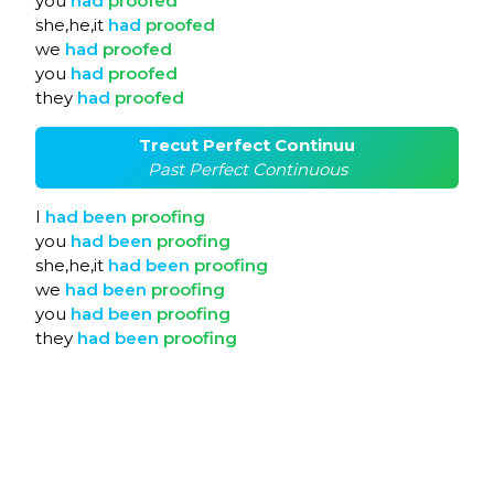
you
had
proofed
she,he,it
had
proofed
we
had
proofed
you
had
proofed
they
had
proofed
Trecut Perfect Continuu
Past Perfect Continuous
I
had
been
proofing
you
had
been
proofing
she,he,it
had
been
proofing
we
had
been
proofing
you
had
been
proofing
they
had
been
proofing