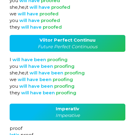
you
will
have
proofed
she,he,it
will
have
proofed
we
will
have
proofed
you
will
have
proofed
they
will
have
proofed
Viitor Perfect Continuu
Future Perfect Continuous
I
will
have
been
proofing
you
will
have
been
proofing
she,he,it
will
have
been
proofing
we
will
have
been
proofing
you
will
have
been
proofing
they
will
have
been
proofing
Imperativ
Imperative
proof
let's
proof