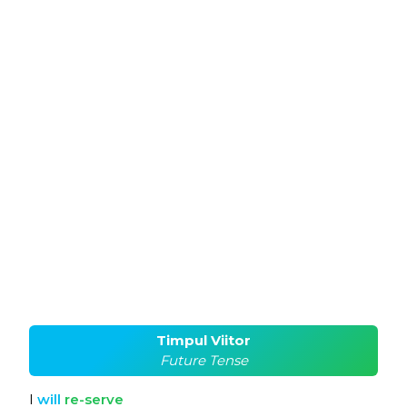
Timpul Viitor
Future Tense
I
will
re-serve