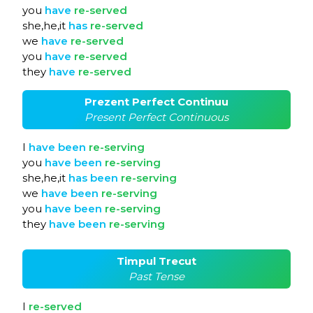
you
have
re-served
she,he,it
has
re-served
we
have
re-served
you
have
re-served
they
have
re-served
Prezent Perfect Continuu
Present Perfect Continuous
I
have
been
re-serving
you
have
been
re-serving
she,he,it
has
been
re-serving
we
have
been
re-serving
you
have
been
re-serving
they
have
been
re-serving
Timpul Trecut
Past Tense
I
re-served