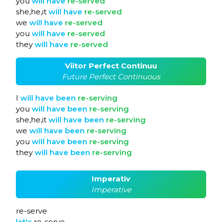
you
will
have
re-served
she,he,it
will
have
re-served
we
will
have
re-served
you
will
have
re-served
they
will
have
re-served
Viitor Perfect Continuu
Future Perfect Continuous
I
will
have
been
re-serving
you
will
have
been
re-serving
she,he,it
will
have
been
re-serving
we
will
have
been
re-serving
you
will
have
been
re-serving
they
will
have
been
re-serving
Imperativ
Imperative
re-serve
let's
re-serve