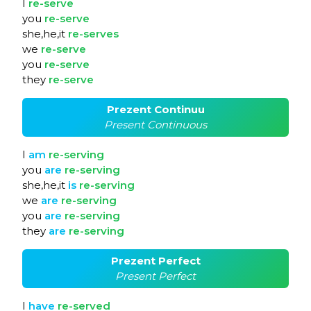
I
re-serve
you
re-serve
she,he,it
re-serves
we
re-serve
you
re-serve
they
re-serve
Prezent Continuu
Present Continuous
I
am
re-serving
you
are
re-serving
she,he,it
is
re-serving
we
are
re-serving
you
are
re-serving
they
are
re-serving
Prezent Perfect
Present Perfect
I
have
re-served