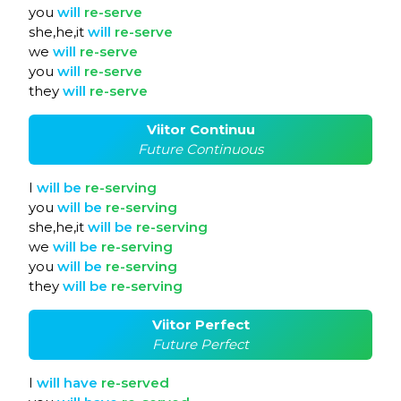
you
will
re-serve
she,he,it
will
re-serve
we
will
re-serve
you
will
re-serve
they
will
re-serve
Viitor Continuu
Future Continuous
I
will
be
re-serving
you
will
be
re-serving
she,he,it
will
be
re-serving
we
will
be
re-serving
you
will
be
re-serving
they
will
be
re-serving
Viitor Perfect
Future Perfect
I
will
have
re-served