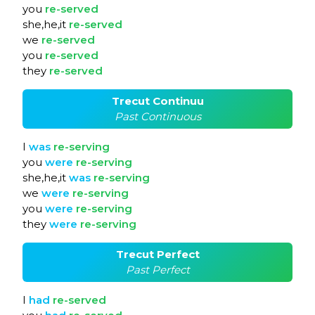
you
re-served
she,he,it
re-served
we
re-served
you
re-served
they
re-served
Trecut Continuu
Past Continuous
I
was
re-serving
you
were
re-serving
she,he,it
was
re-serving
we
were
re-serving
you
were
re-serving
they
were
re-serving
Trecut Perfect
Past Perfect
I
had
re-served