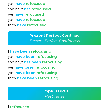
you
have
refocused
she,he,it
has
refocused
we
have
refocused
you
have
refocused
they
have
refocused
Prezent Perfect Continuu
Present Perfect Continuous
I
have
been
refocusing
you
have
been
refocusing
she,he,it
has
been
refocusing
we
have
been
refocusing
you
have
been
refocusing
they
have
been
refocusing
Timpul Trecut
Past Tense
I
refocused