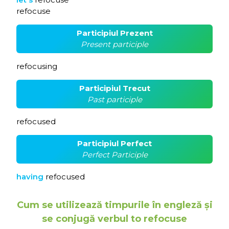
refocuse
Participiul Prezent
Present participle
refocusing
Participiul Trecut
Past participle
refocused
Participiul Perfect
Perfect Participle
having
refocused
Cum se utilizează timpurile în engleză și
se conjugă verbul to refocuse