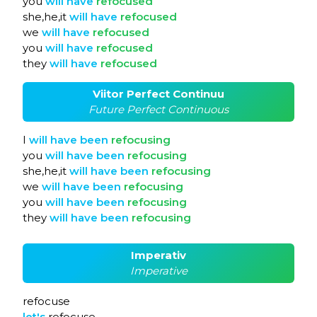
you
will
have
refocused
she,he,it
will
have
refocused
we
will
have
refocused
you
will
have
refocused
they
will
have
refocused
Viitor Perfect Continuu
Future Perfect Continuous
I
will
have
been
refocusing
you
will
have
been
refocusing
she,he,it
will
have
been
refocusing
we
will
have
been
refocusing
you
will
have
been
refocusing
they
will
have
been
refocusing
Imperativ
Imperative
refocuse
let's
refocuse