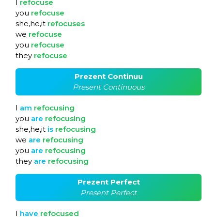
I
refocuse
you
refocuse
she,he,it
refocuses
we
refocuse
you
refocuse
they
refocuse
Prezent Continuu
Present Continuous
I
am
refocusing
you
are
refocusing
she,he,it
is
refocusing
we
are
refocusing
you
are
refocusing
they
are
refocusing
Prezent Perfect
Present Perfect
I
have
refocused