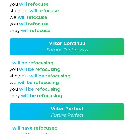
you
will
refocuse
she,he,it
will
refocuse
we
will
refocuse
you
will
refocuse
they
will
refocuse
Viitor Continuu
Future Continuous
I
will
be
refocusing
you
will
be
refocusing
she,he,it
will
be
refocusing
we
will
be
refocusing
you
will
be
refocusing
they
will
be
refocusing
Viitor Perfect
Future Perfect
I
will
have
refocused