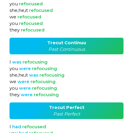
you
refocused
she,he,it
refocused
we
refocused
you
refocused
they
refocused
Trecut Continuu
Past Continuous
I
was
refocusing
you
were
refocusing
she,he,it
was
refocusing
we
were
refocusing
you
were
refocusing
they
were
refocusing
Trecut Perfect
Past Perfect
I
had
refocused