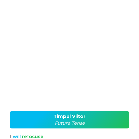
Timpul Viitor
Future Tense
I
will
refocuse