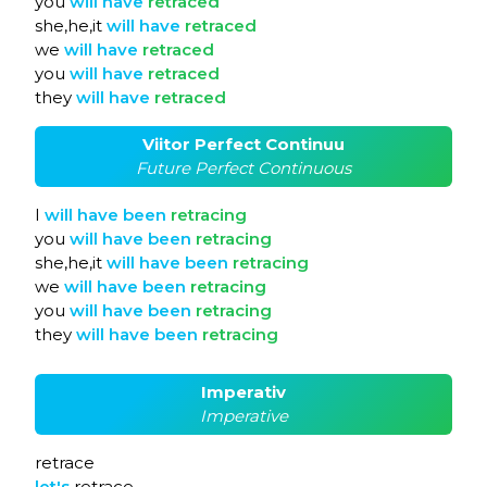
you
will
have
retraced
she,he,it
will
have
retraced
we
will
have
retraced
you
will
have
retraced
they
will
have
retraced
Viitor Perfect Continuu
Future Perfect Continuous
I
will
have
been
retracing
you
will
have
been
retracing
she,he,it
will
have
been
retracing
we
will
have
been
retracing
you
will
have
been
retracing
they
will
have
been
retracing
Imperativ
Imperative
retrace
let's
retrace