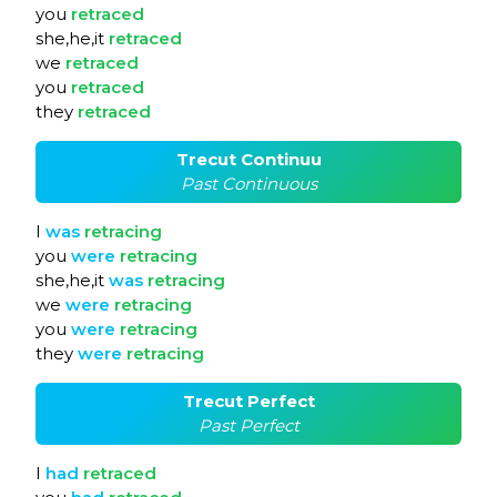
you
retraced
she,he,it
retraced
we
retraced
you
retraced
they
retraced
Trecut Continuu
Past Continuous
I
was
retracing
you
were
retracing
she,he,it
was
retracing
we
were
retracing
you
were
retracing
they
were
retracing
Trecut Perfect
Past Perfect
I
had
retraced