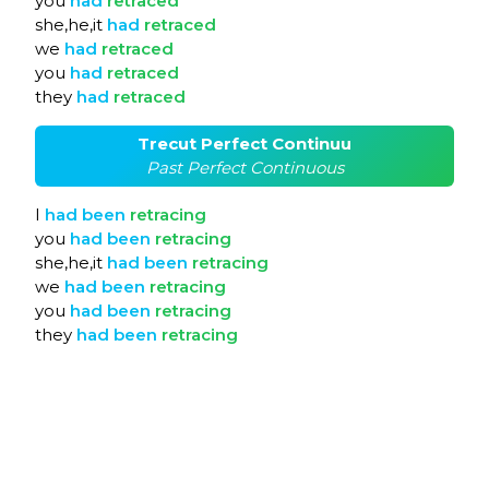
you
had
retraced
she,he,it
had
retraced
we
had
retraced
you
had
retraced
they
had
retraced
Trecut Perfect Continuu
Past Perfect Continuous
I
had
been
retracing
you
had
been
retracing
she,he,it
had
been
retracing
we
had
been
retracing
you
had
been
retracing
they
had
been
retracing