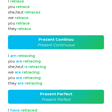
I
retrace
you
retrace
she,he,it
retraces
we
retrace
you
retrace
they
retrace
Prezent Continuu
Present Continuous
I
am
retracing
you
are
retracing
she,he,it
is
retracing
we
are
retracing
you
are
retracing
they
are
retracing
Prezent Perfect
Present Perfect
I
have
retraced