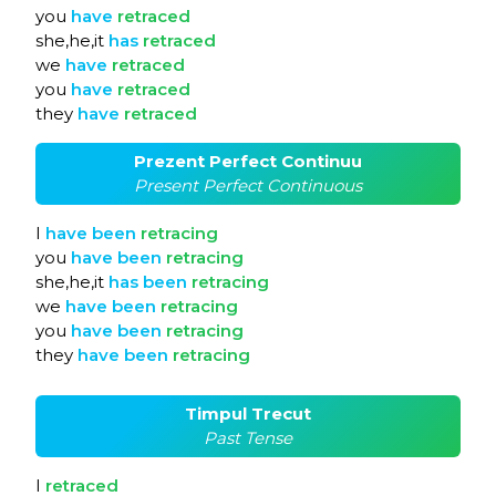
you
have
retraced
she,he,it
has
retraced
we
have
retraced
you
have
retraced
they
have
retraced
Prezent Perfect Continuu
Present Perfect Continuous
I
have
been
retracing
you
have
been
retracing
she,he,it
has
been
retracing
we
have
been
retracing
you
have
been
retracing
they
have
been
retracing
Timpul Trecut
Past Tense
I
retraced