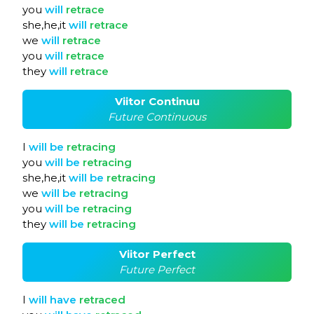
you
will
retrace
she,he,it
will
retrace
we
will
retrace
you
will
retrace
they
will
retrace
Viitor Continuu
Future Continuous
I
will
be
retracing
you
will
be
retracing
she,he,it
will
be
retracing
we
will
be
retracing
you
will
be
retracing
they
will
be
retracing
Viitor Perfect
Future Perfect
I
will
have
retraced