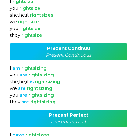
I
rightsize
you
rightsize
she,he,it
rightsizes
we
rightsize
you
rightsize
they
rightsize
Prezent Continuu
Present Continuous
I
am
rightsizing
you
are
rightsizing
she,he,it
is
rightsizing
we
are
rightsizing
you
are
rightsizing
they
are
rightsizing
Prezent Perfect
Present Perfect
I
have
rightsized