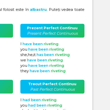
ul folosit este în
albastru
. Puteți vedea toate
Prezent Perfect Continuu
Present Perfect Continuous
I
have
been
riveting
you
have
been
riveting
she,he,it
has
been
riveting
we
have
been
riveting
you
have
been
riveting
they
have
been
riveting
Trecut Perfect Continuu
Past Perfect Continuous
I
had
been
riveting
you
had
been
riveting