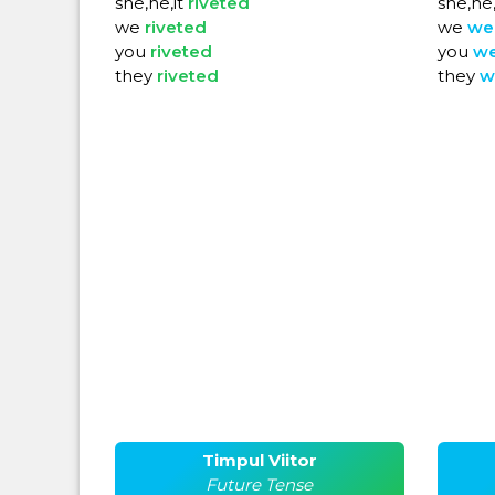
she,he,it
riveted
she,he,
we
riveted
we
we
you
riveted
you
w
they
riveted
they
w
Timpul Viitor
Future Tense