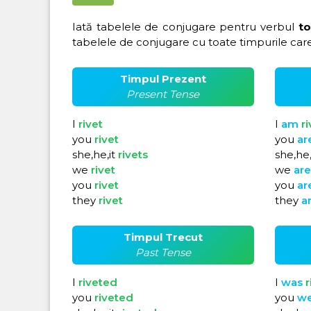
Iată tabelele de conjugare pentru verbul
to
tabelele de conjugare cu toate timpurile care
Timpul Prezent
Present Tense
I
rivet
I
am
r
you
rivet
you
ar
she,he,it
rivets
she,he,
we
rivet
we
ar
you
rivet
you
ar
they
rivet
they
a
Timpul Trecut
Past Tense
I
riveted
I
was
r
you
riveted
you
w