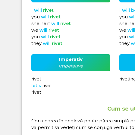
I
will
rivet
I
will
b
you
will
rivet
you
wi
she,he,it
will
rivet
she,he,
we
will
rivet
we
wil
you
will
rivet
you
wi
they
will
rivet
they
w
Imperativ
Imperative
rivet
rivetin
let's
rivet
rivet
Cum se ut
Conjugarea în engleză poate părea simplă pe hâ
vă permit să vedeți cum se conjugă verbul to r