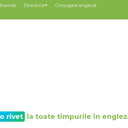
Exerciții
Descărca
Conjugare engleză
o rivet
la toate timpurile în englez