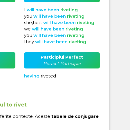
I
will
have
been
riveting
you
will
have
been
riveting
she,he,it
will
have
been
riveting
we
will
have
been
riveting
you
will
have
been
riveting
they
will
have
been
riveting
Participiul Perfect
Perfect Participle
having
riveted
l to rivet
iferite contexte. Aceste
tabele de conjugare