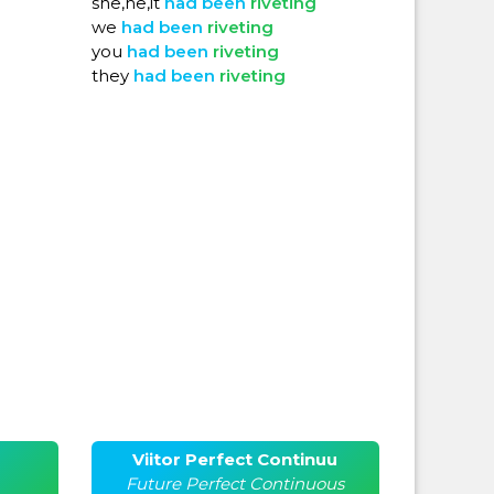
she,he,it
had
been
riveting
we
had
been
riveting
you
had
been
riveting
they
had
been
riveting
Viitor Perfect Continuu
Future Perfect Continuous