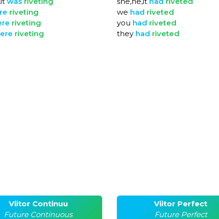
it
was
riveting
she,he,it
had
riveted
re
riveting
we
had
riveted
ere
riveting
you
had
riveted
ere
riveting
they
had
riveted
Viitor Continuu
Viitor Perfect
Future Continuous
Future Perfect