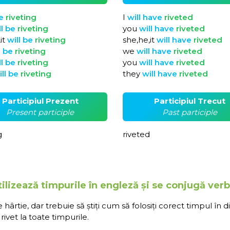
e
riveting
I
will
have
riveted
ll
be
riveting
you
will
have
riveted
it
will
be
riveting
she,he,it
will
have
riveted
l
be
riveting
we
will
have
riveted
ll
be
riveting
you
will
have
riveted
ill
be
riveting
they
will
have
riveted
Participiul Prezent
Participiul Trecut
Present participle
Past participle
g
riveted
ilizează timpurile în engleză și se conjugă verbu
rtie, dar trebuie să știți cum să folosiți corect timpul în d
ivet la toate timpurile.