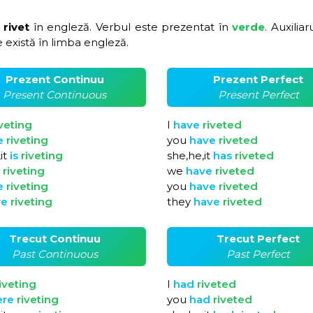
 rivet
în engleză. Verbul este prezentat în
verde
. Auxiliar
 există în limba engleză.
Prezent Continuu
Prezent Perfect
Present Continuous
Present Perfect
iveting
I
have
riveted
e
riveting
you
have
riveted
it
is
riveting
she,he,it
has
riveted
e
riveting
we
have
riveted
e
riveting
you
have
riveted
re
riveting
they
have
riveted
Trecut Continuu
Trecut Perfect
Past Continuous
Past Perfect
iveting
I
had
riveted
ere
riveting
you
had
riveted