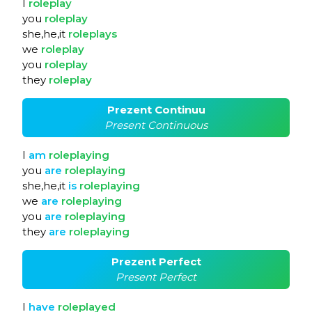
I
roleplay
you
roleplay
she,he,it
roleplays
we
roleplay
you
roleplay
they
roleplay
Prezent Continuu
Present Continuous
I
am
roleplaying
you
are
roleplaying
she,he,it
is
roleplaying
we
are
roleplaying
you
are
roleplaying
they
are
roleplaying
Prezent Perfect
Present Perfect
I
have
roleplayed