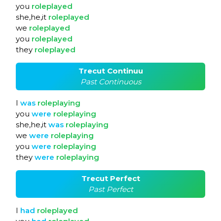
you
roleplayed
she,he,it
roleplayed
we
roleplayed
you
roleplayed
they
roleplayed
Trecut Continuu
Past Continuous
I
was
roleplaying
you
were
roleplaying
she,he,it
was
roleplaying
we
were
roleplaying
you
were
roleplaying
they
were
roleplaying
Trecut Perfect
Past Perfect
I
had
roleplayed