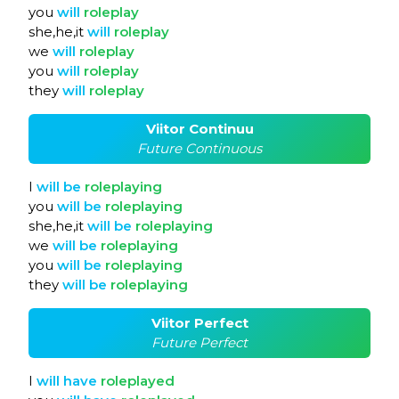
you
will
roleplay
she,he,it
will
roleplay
we
will
roleplay
you
will
roleplay
they
will
roleplay
Viitor Continuu
Future Continuous
I
will
be
roleplaying
you
will
be
roleplaying
she,he,it
will
be
roleplaying
we
will
be
roleplaying
you
will
be
roleplaying
they
will
be
roleplaying
Viitor Perfect
Future Perfect
I
will
have
roleplayed