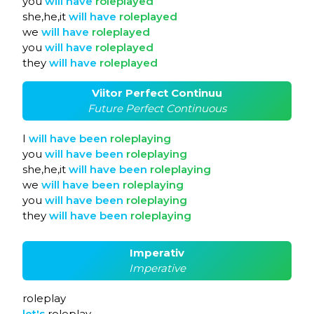
you
will
have
roleplayed
she,he,it
will
have
roleplayed
we
will
have
roleplayed
you
will
have
roleplayed
they
will
have
roleplayed
Viitor Perfect Continuu
Future Perfect Continuous
I
will
have
been
roleplaying
you
will
have
been
roleplaying
she,he,it
will
have
been
roleplaying
we
will
have
been
roleplaying
you
will
have
been
roleplaying
they
will
have
been
roleplaying
Imperativ
Imperative
roleplay
let's
roleplay