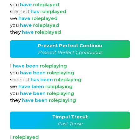
you
have
roleplayed
she,he,it
has
roleplayed
we
have
roleplayed
you
have
roleplayed
they
have
roleplayed
Prezent Perfect Continuu
Present Perfect Continuous
I
have
been
roleplaying
you
have
been
roleplaying
she,he,it
has
been
roleplaying
we
have
been
roleplaying
you
have
been
roleplaying
they
have
been
roleplaying
Timpul Trecut
Past Tense
I
roleplayed