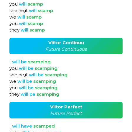
you
will
scamp
she,he,it
will
scamp
we
will
scamp
you
will
scamp
they
will
scamp
Viitor Continuu
Future Continuous
I
will
be
scamping
you
will
be
scamping
she,he,it
will
be
scamping
we
will
be
scamping
you
will
be
scamping
they
will
be
scamping
Viitor Perfect
Future Perfect
I
will
have
scamped