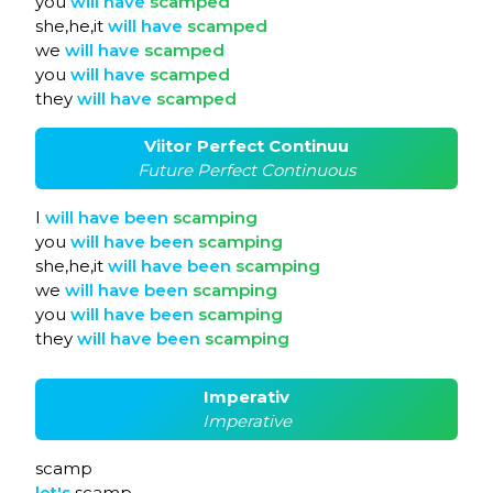
you
will
have
scamped
she,he,it
will
have
scamped
we
will
have
scamped
you
will
have
scamped
they
will
have
scamped
Viitor Perfect Continuu
Future Perfect Continuous
I
will
have
been
scamping
you
will
have
been
scamping
she,he,it
will
have
been
scamping
we
will
have
been
scamping
you
will
have
been
scamping
they
will
have
been
scamping
Imperativ
Imperative
scamp
let's
scamp