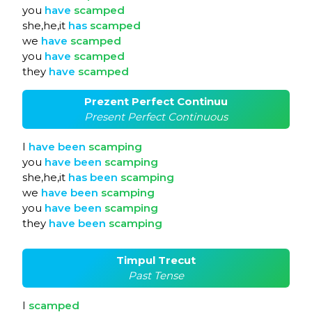
you
have
scamped
she,he,it
has
scamped
we
have
scamped
you
have
scamped
they
have
scamped
Prezent Perfect Continuu
Present Perfect Continuous
I
have
been
scamping
you
have
been
scamping
she,he,it
has
been
scamping
we
have
been
scamping
you
have
been
scamping
they
have
been
scamping
Timpul Trecut
Past Tense
I
scamped