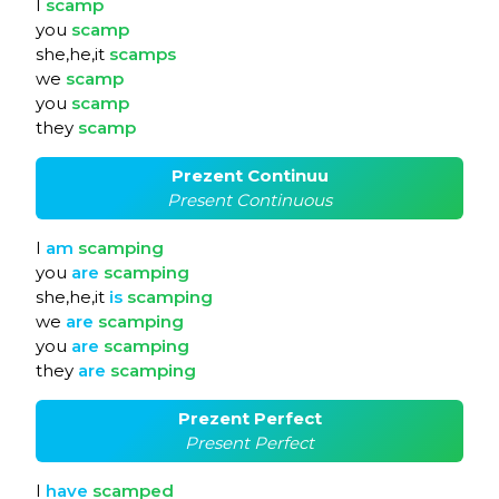
I
scamp
you
scamp
she,he,it
scamps
we
scamp
you
scamp
they
scamp
Prezent Continuu
Present Continuous
I
am
scamping
you
are
scamping
she,he,it
is
scamping
we
are
scamping
you
are
scamping
they
are
scamping
Prezent Perfect
Present Perfect
I
have
scamped