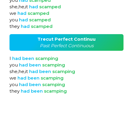
you
had
scamped
she,he,it
had
scamped
we
had
scamped
you
had
scamped
they
had
scamped
Trecut Perfect Continuu
Past Perfect Continuous
I
had
been
scamping
you
had
been
scamping
she,he,it
had
been
scamping
we
had
been
scamping
you
had
been
scamping
they
had
been
scamping