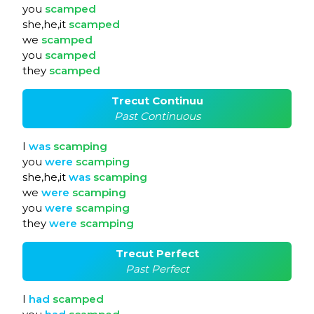
you
scamped
she,he,it
scamped
we
scamped
you
scamped
they
scamped
Trecut Continuu
Past Continuous
I
was
scamping
you
were
scamping
she,he,it
was
scamping
we
were
scamping
you
were
scamping
they
were
scamping
Trecut Perfect
Past Perfect
I
had
scamped