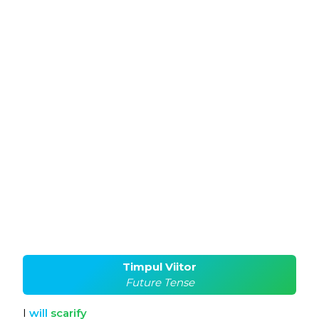
Timpul Viitor
Future Tense
I
will
scarify