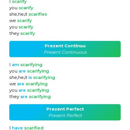
I
scarify
you
scarify
she,he,it
scarifies
we
scarify
you
scarify
they
scarify
Prezent Continuu
Present Continuous
I
am
scarifying
you
are
scarifying
she,he,it
is
scarifying
we
are
scarifying
you
are
scarifying
they
are
scarifying
Prezent Perfect
Present Perfect
I
have
scarified