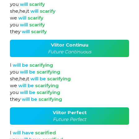
you
will
scarify
she,he,it
will
scarify
we
will
scarify
you
will
scarify
they
will
scarify
Viitor Continuu
Future Continuous
I
will
be
scarifying
you
will
be
scarifying
she,he,it
will
be
scarifying
we
will
be
scarifying
you
will
be
scarifying
they
will
be
scarifying
Viitor Perfect
Future Perfect
I
will
have
scarified