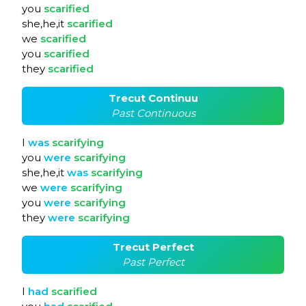
you
scarified
she,he,it
scarified
we
scarified
you
scarified
they
scarified
Trecut Continuu
Past Continuous
I
was
scarifying
you
were
scarifying
she,he,it
was
scarifying
we
were
scarifying
you
were
scarifying
they
were
scarifying
Trecut Perfect
Past Perfect
I
had
scarified