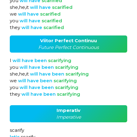
you
will
have
scarified
she,he,it
will
have
scarified
we
will
have
scarified
you
will
have
scarified
they
will
have
scarified
Viitor Perfect Continuu
Future Perfect Continuous
I
will
have
been
scarifying
you
will
have
been
scarifying
she,he,it
will
have
been
scarifying
we
will
have
been
scarifying
you
will
have
been
scarifying
they
will
have
been
scarifying
Imperativ
Imperative
scarify
let's
scarify