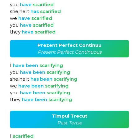
you
have
scarified
she,he,it
has
scarified
we
have
scarified
you
have
scarified
they
have
scarified
Prezent Perfect Continuu
Present Perfect Continuous
I
have
been
scarifying
you
have
been
scarifying
she,he,it
has
been
scarifying
we
have
been
scarifying
you
have
been
scarifying
they
have
been
scarifying
Timpul Trecut
Past Tense
I
scarified