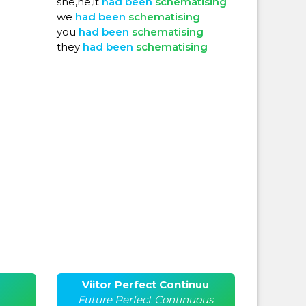
she,he,it
had
been
schematising
we
had
been
schematising
you
had
been
schematising
they
had
been
schematising
Viitor Perfect Continuu
Future Perfect Continuous