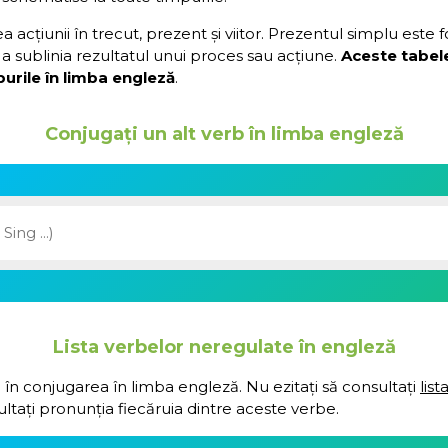
acțiunii în trecut, prezent și viitor. Prezentul simplu este 
a sublinia rezultatul unui proces sau acțiune.
Aceste tabel
urile în limba engleză
.
Conjugați un alt verb în limba engleză
Lista verbelor neregulate în engleză
 în conjugarea în limba engleză. Nu ezitați să consultați
lis
ultați pronunția fiecăruia dintre aceste verbe.