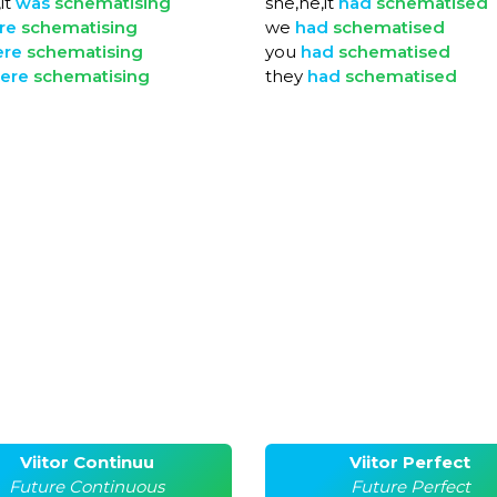
it
was
schematising
she,he,it
had
schematised
re
schematising
we
had
schematised
ere
schematising
you
had
schematised
ere
schematising
they
had
schematised
Viitor Continuu
Viitor Perfect
Future Continuous
Future Perfect