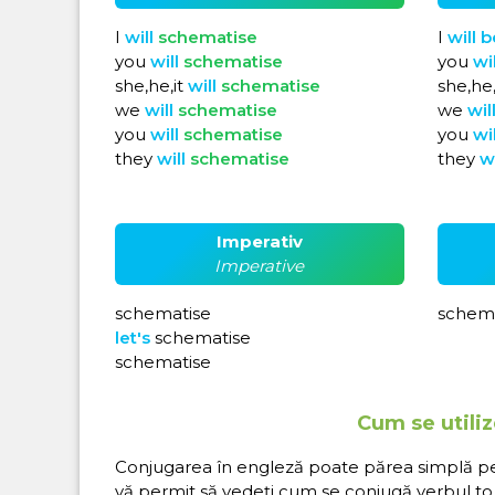
I
will
schematise
I
will
b
you
will
schematise
you
wi
she,he,it
will
schematise
she,he,
we
will
schematise
we
wil
you
will
schematise
you
wi
they
will
schematise
they
w
Imperativ
Imperative
schematise
schema
let's
schematise
schematise
Cum se utiliz
Conjugarea în engleză poate părea simplă pe hâ
vă permit să vedeți cum se conjugă verbul to 