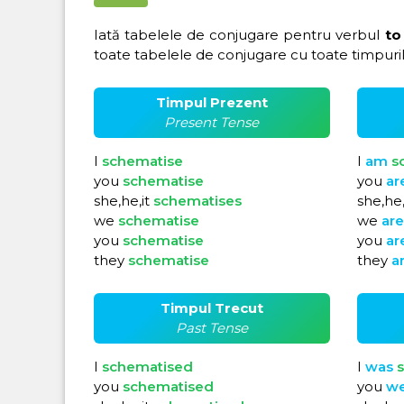
Iată tabelele de conjugare pentru verbul
to
toate tabelele de conjugare cu toate timpuril
Timpul Prezent
Present Tense
I
schematise
I
am
s
you
schematise
you
ar
she,he,it
schematises
she,he,
we
schematise
we
ar
you
schematise
you
ar
they
schematise
they
a
Timpul Trecut
Past Tense
I
schematised
I
was
you
schematised
you
w