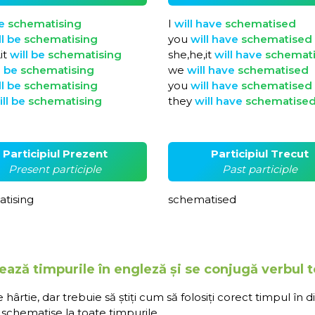
e
schematising
I
will
have
schematised
ll
be
schematising
you
will
have
schematised
it
will
be
schematising
she,he,it
will
have
schemat
l
be
schematising
we
will
have
schematised
ll
be
schematising
you
will
have
schematised
ill
be
schematising
they
will
have
schematise
Participiul Prezent
Participiul Trecut
Present participle
Past participle
tising
schematised
ează timpurile în engleză și se conjugă verbul
rtie, dar trebuie să știți cum să folosiți corect timpul în d
schematise la toate timpurile.