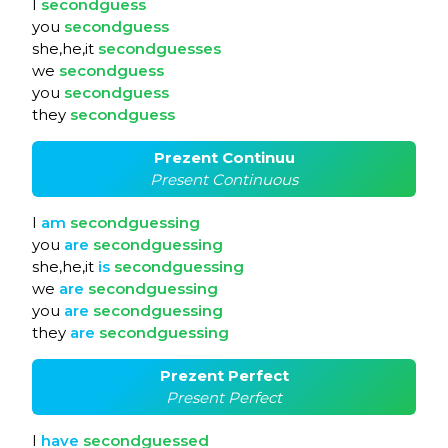
I
secondguess
you
secondguess
she,he,it
secondguesses
we
secondguess
you
secondguess
they
secondguess
Prezent Continuu
Present Continuous
I
am
secondguessing
you
are
secondguessing
she,he,it
is
secondguessing
we
are
secondguessing
you
are
secondguessing
they
are
secondguessing
Prezent Perfect
Present Perfect
I
have
secondguessed