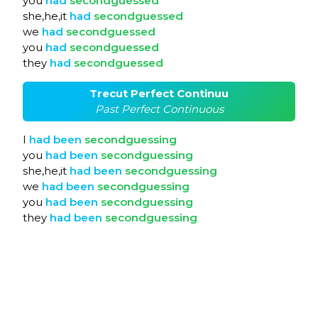
you
had
secondguessed
she,he,it
had
secondguessed
we
had
secondguessed
you
had
secondguessed
they
had
secondguessed
Trecut Perfect Continuu
Past Perfect Continuous
I
had
been
secondguessing
you
had
been
secondguessing
she,he,it
had
been
secondguessing
we
had
been
secondguessing
you
had
been
secondguessing
they
had
been
secondguessing