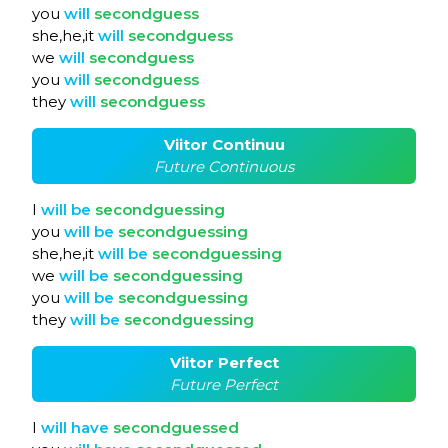
you
will
secondguess
she,he,it
will
secondguess
we
will
secondguess
you
will
secondguess
they
will
secondguess
Viitor Continuu
Future Continuous
I
will
be
secondguessing
you
will
be
secondguessing
she,he,it
will
be
secondguessing
we
will
be
secondguessing
you
will
be
secondguessing
they
will
be
secondguessing
Viitor Perfect
Future Perfect
I
will
have
secondguessed