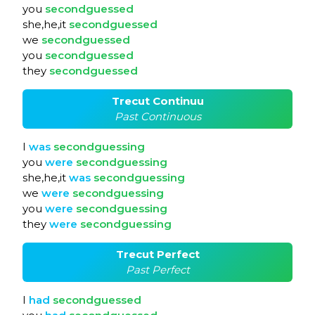
you
secondguessed
she,he,it
secondguessed
we
secondguessed
you
secondguessed
they
secondguessed
Trecut Continuu
Past Continuous
I
was
secondguessing
you
were
secondguessing
she,he,it
was
secondguessing
we
were
secondguessing
you
were
secondguessing
they
were
secondguessing
Trecut Perfect
Past Perfect
I
had
secondguessed