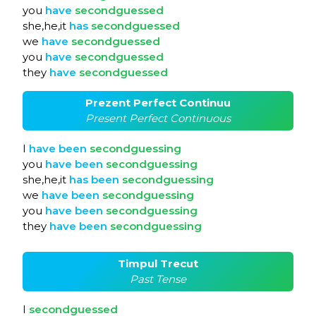
you
have
secondguessed
she,he,it
has
secondguessed
we
have
secondguessed
you
have
secondguessed
they
have
secondguessed
Prezent Perfect Continuu
Present Perfect Continuous
I
have
been
secondguessing
you
have
been
secondguessing
she,he,it
has
been
secondguessing
we
have
been
secondguessing
you
have
been
secondguessing
they
have
been
secondguessing
Timpul Trecut
Past Tense
I
secondguessed