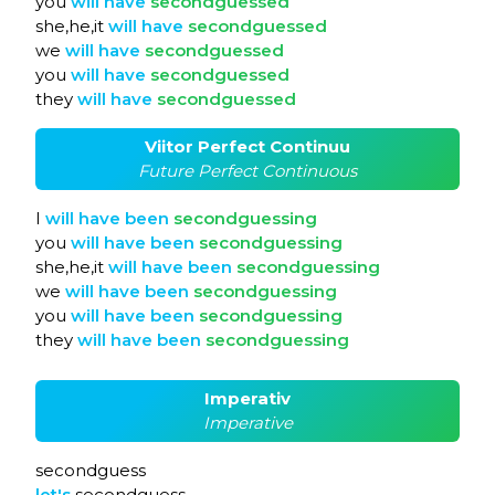
you
will
have
secondguessed
she,he,it
will
have
secondguessed
we
will
have
secondguessed
you
will
have
secondguessed
they
will
have
secondguessed
Viitor Perfect Continuu
Future Perfect Continuous
I
will
have
been
secondguessing
you
will
have
been
secondguessing
she,he,it
will
have
been
secondguessing
we
will
have
been
secondguessing
you
will
have
been
secondguessing
they
will
have
been
secondguessing
Imperativ
Imperative
secondguess
let's
secondguess