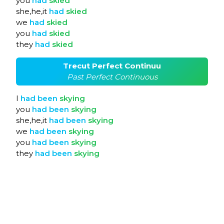
you
had
skied
she,he,it
had
skied
we
had
skied
you
had
skied
they
had
skied
Trecut Perfect Continuu
Past Perfect Continuous
I
had
been
skying
you
had
been
skying
she,he,it
had
been
skying
we
had
been
skying
you
had
been
skying
they
had
been
skying