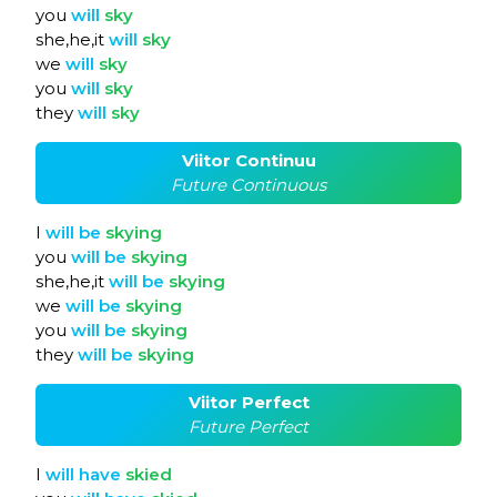
you
will
sky
she,he,it
will
sky
we
will
sky
you
will
sky
they
will
sky
Viitor Continuu
Future Continuous
I
will
be
skying
you
will
be
skying
she,he,it
will
be
skying
we
will
be
skying
you
will
be
skying
they
will
be
skying
Viitor Perfect
Future Perfect
I
will
have
skied