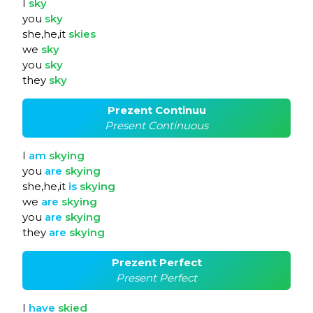
I
sky
you
sky
she,he,it
skies
we
sky
you
sky
they
sky
Prezent Continuu
Present Continuous
I
am
skying
you
are
skying
she,he,it
is
skying
we
are
skying
you
are
skying
they
are
skying
Prezent Perfect
Present Perfect
I
have
skied