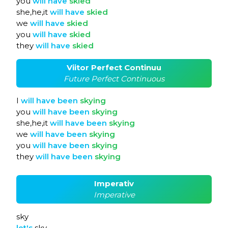
you
will
have
skied
she,he,it
will
have
skied
we
will
have
skied
you
will
have
skied
they
will
have
skied
Viitor Perfect Continuu
Future Perfect Continuous
I
will
have
been
skying
you
will
have
been
skying
she,he,it
will
have
been
skying
we
will
have
been
skying
you
will
have
been
skying
they
will
have
been
skying
Imperativ
Imperative
sky
let's
sky