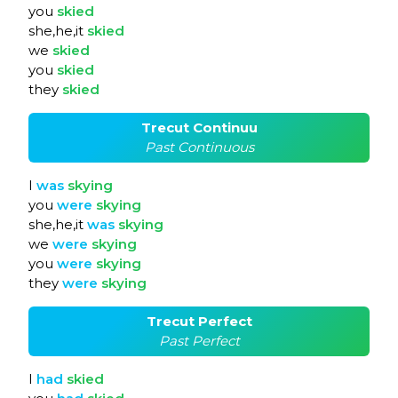
you
skied
she,he,it
skied
we
skied
you
skied
they
skied
Trecut Continuu
Past Continuous
I
was
skying
you
were
skying
she,he,it
was
skying
we
were
skying
you
were
skying
they
were
skying
Trecut Perfect
Past Perfect
I
had
skied