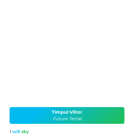
Timpul Viitor
Future Tense
I
will
sky