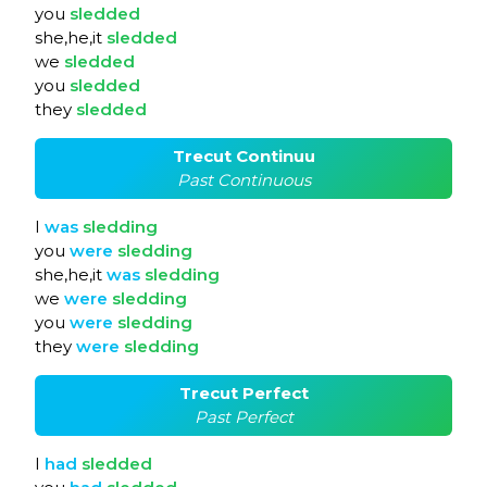
you
sledded
she,he,it
sledded
we
sledded
you
sledded
they
sledded
Trecut Continuu
Past Continuous
I
was
sledding
you
were
sledding
she,he,it
was
sledding
we
were
sledding
you
were
sledding
they
were
sledding
Trecut Perfect
Past Perfect
I
had
sledded