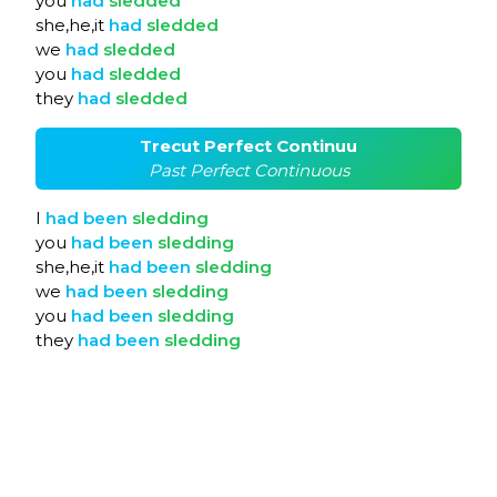
you
had
sledded
she,he,it
had
sledded
we
had
sledded
you
had
sledded
they
had
sledded
Trecut Perfect Continuu
Past Perfect Continuous
I
had
been
sledding
you
had
been
sledding
she,he,it
had
been
sledding
we
had
been
sledding
you
had
been
sledding
they
had
been
sledding