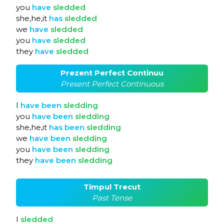
you
have
sledded
she,he,it
has
sledded
we
have
sledded
you
have
sledded
they
have
sledded
Prezent Perfect Continuu
Present Perfect Continuous
I
have
been
sledding
you
have
been
sledding
she,he,it
has
been
sledding
we
have
been
sledding
you
have
been
sledding
they
have
been
sledding
Timpul Trecut
Past Tense
I
sledded