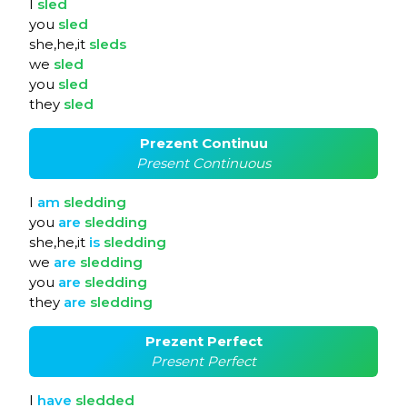
I
sled
you
sled
she,he,it
sleds
we
sled
you
sled
they
sled
Prezent Continuu
Present Continuous
I
am
sledding
you
are
sledding
she,he,it
is
sledding
we
are
sledding
you
are
sledding
they
are
sledding
Prezent Perfect
Present Perfect
I
have
sledded