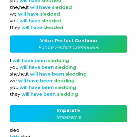
you
will
have
sledded
she,he,it
will
have
sledded
we
will
have
sledded
you
will
have
sledded
they
will
have
sledded
Viitor Perfect Continuu
Future Perfect Continuous
I
will
have
been
sledding
you
will
have
been
sledding
she,he,it
will
have
been
sledding
we
will
have
been
sledding
you
will
have
been
sledding
they
will
have
been
sledding
Imperativ
Imperative
sled
let's
sled