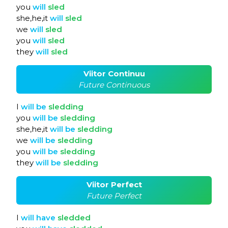
you
will
sled
she,he,it
will
sled
we
will
sled
you
will
sled
they
will
sled
Viitor Continuu
Future Continuous
I
will
be
sledding
you
will
be
sledding
she,he,it
will
be
sledding
we
will
be
sledding
you
will
be
sledding
they
will
be
sledding
Viitor Perfect
Future Perfect
I
will
have
sledded