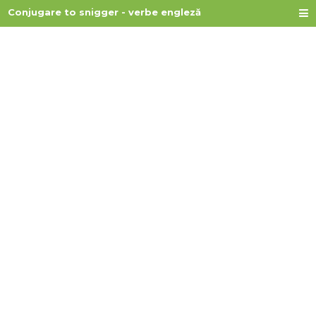
Conjugare to snigger - verbe engleză