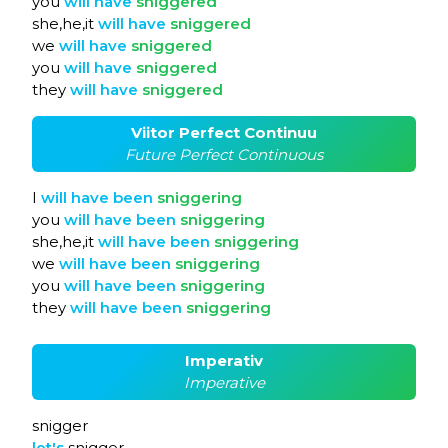
you
will
have
sniggered
she,he,it
will
have
sniggered
we
will
have
sniggered
you
will
have
sniggered
they
will
have
sniggered
Viitor Perfect Continuu
Future Perfect Continuous
I
will
have
been
sniggering
you
will
have
been
sniggering
she,he,it
will
have
been
sniggering
we
will
have
been
sniggering
you
will
have
been
sniggering
they
will
have
been
sniggering
Imperativ
Imperative
snigger
let's
snigger