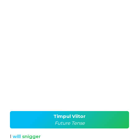
Timpul Viitor
Future Tense
I
will
snigger