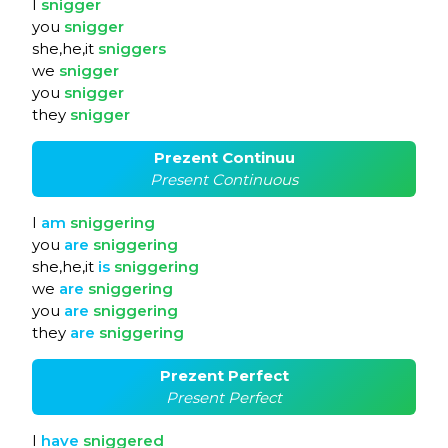
I
snigger
you
snigger
she,he,it
sniggers
we
snigger
you
snigger
they
snigger
Prezent Continuu
Present Continuous
I
am
sniggering
you
are
sniggering
she,he,it
is
sniggering
we
are
sniggering
you
are
sniggering
they
are
sniggering
Prezent Perfect
Present Perfect
I
have
sniggered