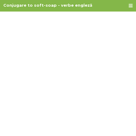
Conjugare to soft-soap - verbe engleză