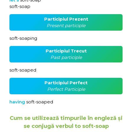
soft-soap
Participiul Prezent
Present participle
soft-soaping
Participiul Trecut
Past participle
soft-soaped
Participiul Perfect
Perfect Participle
having
soft-soaped
Cum se utilizează timpurile în engleză și
se conjugă verbul to soft-soap