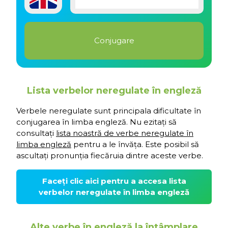
Lista verbelor neregulate în engleză
Verbele neregulate sunt principala dificultate în
conjugarea în limba engleză. Nu ezitați să
consultați
lista noastră de verbe neregulate în
limba engleză
pentru a le învăța. Este posibil să
ascultați pronunția fiecăruia dintre aceste verbe.
Faceți clic aici pentru a accesa lista
verbelor neregulate în limba engleză
Alte verbe în engleză la întâmplare