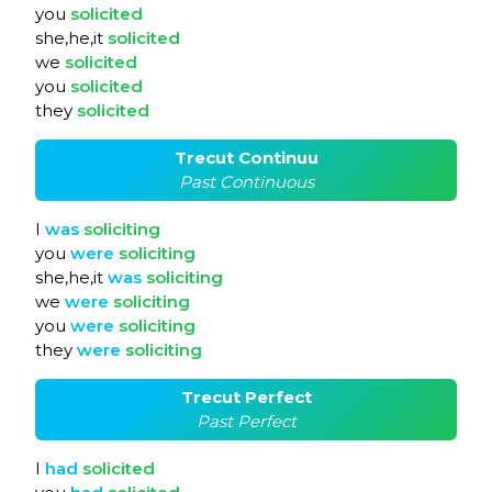
you
solicited
she,he,it
solicited
we
solicited
you
solicited
they
solicited
Trecut Continuu
Past Continuous
I
was
soliciting
you
were
soliciting
she,he,it
was
soliciting
we
were
soliciting
you
were
soliciting
they
were
soliciting
Trecut Perfect
Past Perfect
I
had
solicited