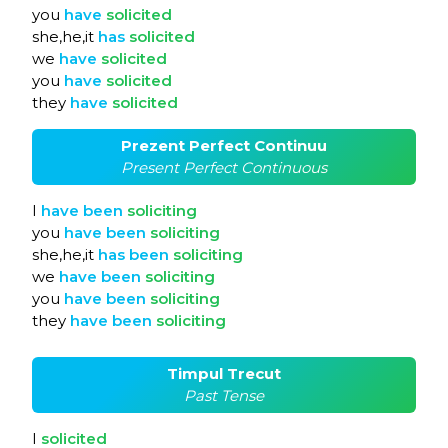
you
have
solicited
she,he,it
has
solicited
we
have
solicited
you
have
solicited
they
have
solicited
Prezent Perfect Continuu
Present Perfect Continuous
I
have
been
soliciting
you
have
been
soliciting
she,he,it
has
been
soliciting
we
have
been
soliciting
you
have
been
soliciting
they
have
been
soliciting
Timpul Trecut
Past Tense
I
solicited