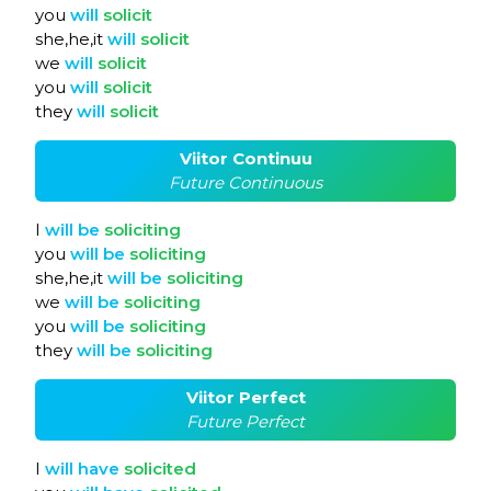
you
will
solicit
she,he,it
will
solicit
we
will
solicit
you
will
solicit
they
will
solicit
Viitor Continuu
Future Continuous
I
will
be
soliciting
you
will
be
soliciting
she,he,it
will
be
soliciting
we
will
be
soliciting
you
will
be
soliciting
they
will
be
soliciting
Viitor Perfect
Future Perfect
I
will
have
solicited