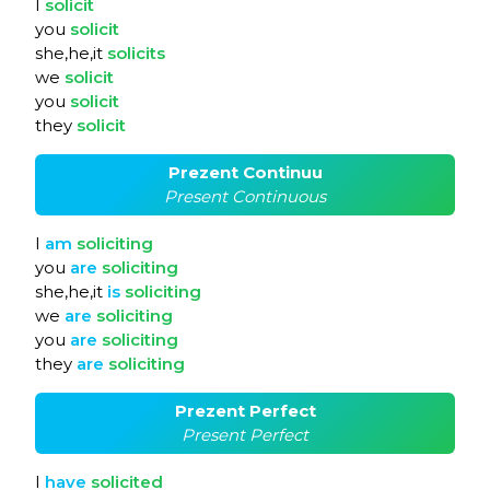
I
solicit
you
solicit
she,he,it
solicits
we
solicit
you
solicit
they
solicit
Prezent Continuu
Present Continuous
I
am
soliciting
you
are
soliciting
she,he,it
is
soliciting
we
are
soliciting
you
are
soliciting
they
are
soliciting
Prezent Perfect
Present Perfect
I
have
solicited