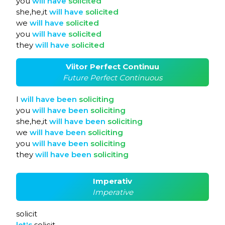
you
will
have
solicited
she,he,it
will
have
solicited
we
will
have
solicited
you
will
have
solicited
they
will
have
solicited
Viitor Perfect Continuu
Future Perfect Continuous
I
will
have
been
soliciting
you
will
have
been
soliciting
she,he,it
will
have
been
soliciting
we
will
have
been
soliciting
you
will
have
been
soliciting
they
will
have
been
soliciting
Imperativ
Imperative
solicit
let's
solicit