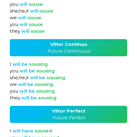
you
will
souse
she,he,it
will
souse
we
will
souse
you
will
souse
they
will
souse
Viitor Continuu
Future Continuous
I
will
be
sousing
you
will
be
sousing
she,he,it
will
be
sousing
we
will
be
sousing
you
will
be
sousing
they
will
be
sousing
Viitor Perfect
Future Perfect
I
will
have
soused