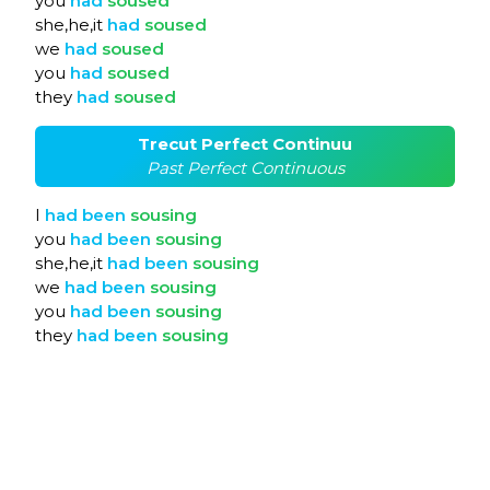
you
had
soused
she,he,it
had
soused
we
had
soused
you
had
soused
they
had
soused
Trecut Perfect Continuu
Past Perfect Continuous
I
had
been
sousing
you
had
been
sousing
she,he,it
had
been
sousing
we
had
been
sousing
you
had
been
sousing
they
had
been
sousing