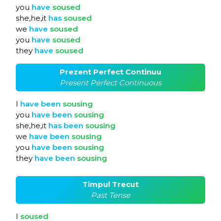
you
have
soused
she,he,it
has
soused
we
have
soused
you
have
soused
they
have
soused
Prezent Perfect Continuu
Present Perfect Continuous
I
have
been
sousing
you
have
been
sousing
she,he,it
has
been
sousing
we
have
been
sousing
you
have
been
sousing
they
have
been
sousing
Timpul Trecut
Past Tense
I
soused