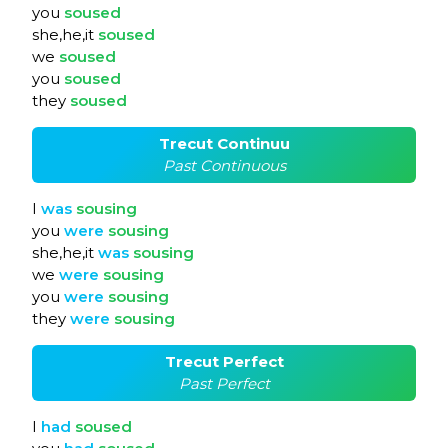
you
soused
she,he,it
soused
we
soused
you
soused
they
soused
Trecut Continuu
Past Continuous
I
was
sousing
you
were
sousing
she,he,it
was
sousing
we
were
sousing
you
were
sousing
they
were
sousing
Trecut Perfect
Past Perfect
I
had
soused