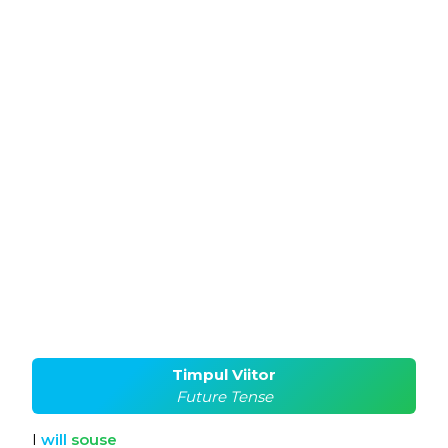
Timpul Viitor
Future Tense
I
will
souse