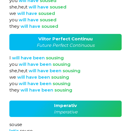
you
will
have
soused
she,he,it
will
have
soused
we
will
have
soused
you
will
have
soused
they
will
have
soused
Viitor Perfect Continuu
Future Perfect Continuous
I
will
have
been
sousing
you
will
have
been
sousing
she,he,it
will
have
been
sousing
we
will
have
been
sousing
you
will
have
been
sousing
they
will
have
been
sousing
Imperativ
Imperative
souse
let's
souse