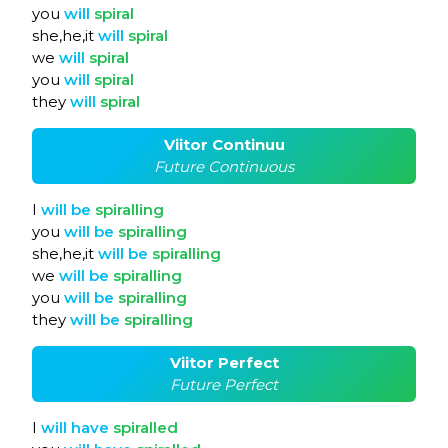
you
will
spiral
she,he,it
will
spiral
we
will
spiral
you
will
spiral
they
will
spiral
Viitor Continuu
Future Continuous
I
will
be
spiralling
you
will
be
spiralling
she,he,it
will
be
spiralling
we
will
be
spiralling
you
will
be
spiralling
they
will
be
spiralling
Viitor Perfect
Future Perfect
I
will
have
spiralled