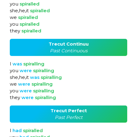
you
spiralled
she,he,it
spiralled
we
spiralled
you
spiralled
they
spiralled
Trecut Continuu
Past Continuous
I
was
spiralling
you
were
spiralling
she,he,it
was
spiralling
we
were
spiralling
you
were
spiralling
they
were
spiralling
Trecut Perfect
Past Perfect
I
had
spiralled