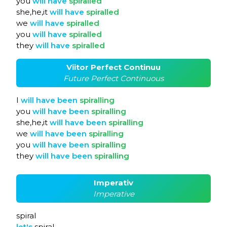
you
will
have
spiralled
she,he,it
will
have
spiralled
we
will
have
spiralled
you
will
have
spiralled
they
will
have
spiralled
Viitor Perfect Continuu
Future Perfect Continuous
I
will
have
been
spiralling
you
will
have
been
spiralling
she,he,it
will
have
been
spiralling
we
will
have
been
spiralling
you
will
have
been
spiralling
they
will
have
been
spiralling
Imperativ
Imperative
spiral
let's
spiral