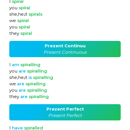
I
spiral
you
spiral
she,he,it
spirals
we
spiral
you
spiral
they
spiral
Prezent Continuu
Present Continuous
I
am
spiralling
you
are
spiralling
she,he,it
is
spiralling
we
are
spiralling
you
are
spiralling
they
are
spiralling
Prezent Perfect
Present Perfect
I
have
spiralled