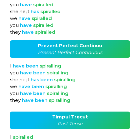
you
have
spiralled
she,he,it
has
spiralled
we
have
spiralled
you
have
spiralled
they
have
spiralled
Prezent Perfect Continuu
Present Perfect Continuous
I
have
been
spiralling
you
have
been
spiralling
she,he,it
has
been
spiralling
we
have
been
spiralling
you
have
been
spiralling
they
have
been
spiralling
Timpul Trecut
Past Tense
I
spiralled