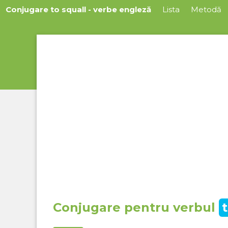
Conjugare to squall - verbe engleză
Lista
Metodă
Conjugare pentru verbul