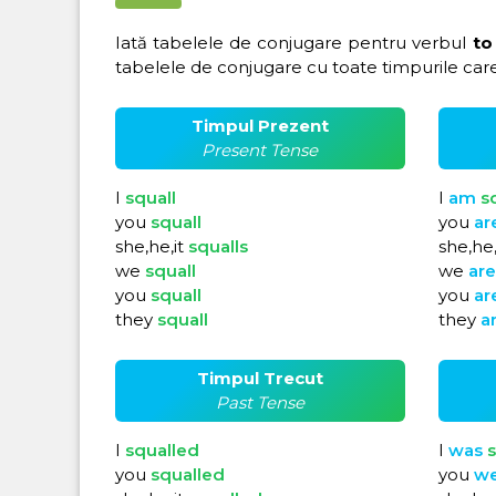
Iată tabelele de conjugare pentru verbul
to
tabelele de conjugare cu toate timpurile care
Timpul Prezent
Present Tense
I
squall
I
am
s
you
squall
you
ar
she,he,it
squalls
she,he,
we
squall
we
ar
you
squall
you
ar
they
squall
they
a
Timpul Trecut
Past Tense
I
squalled
I
was
s
you
squalled
you
w