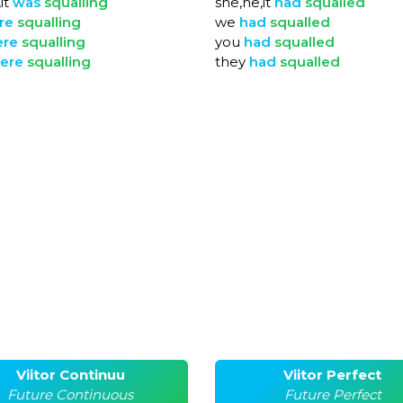
it
was
squalling
she,he,it
had
squalled
re
squalling
we
had
squalled
ere
squalling
you
had
squalled
ere
squalling
they
had
squalled
Viitor Continuu
Viitor Perfect
Future Continuous
Future Perfect