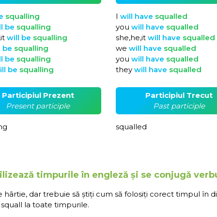
e
squalling
I
will
have
squalled
ll
be
squalling
you
will
have
squalled
it
will
be
squalling
she,he,it
will
have
squalled
l
be
squalling
we
will
have
squalled
ll
be
squalling
you
will
have
squalled
ill
be
squalling
they
will
have
squalled
Participiul Prezent
Participiul Trecut
Present participle
Past participle
ng
squalled
lizează timpurile în engleză și se conjugă verbu
rtie, dar trebuie să știți cum să folosiți corect timpul în d
quall la toate timpurile.