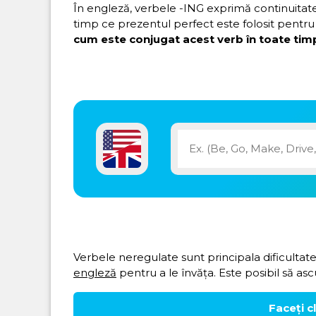
În engleză, verbele -ING exprimă continuitatea 
timp ce prezentul perfect este folosit pentru 
cum este conjugat acest verb în toate timp
Verbele neregulate sunt principala dificultate
engleză
pentru a le învăța. Este posibil să asc
Faceți c