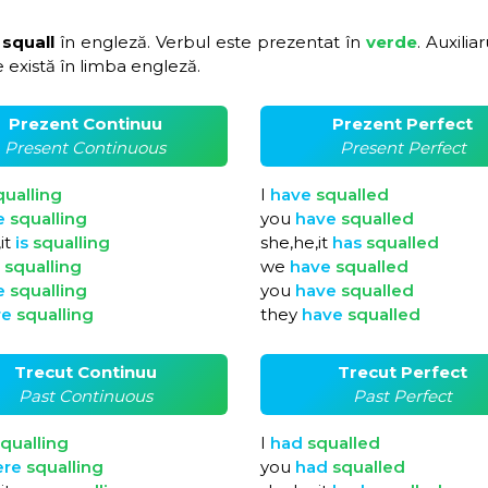
 squall
în engleză. Verbul este prezentat în
verde
. Auxilia
 există în limba engleză.
Prezent Continuu
Prezent Perfect
Present Continuous
Present Perfect
qualling
I
have
squalled
e
squalling
you
have
squalled
it
is
squalling
she,he,it
has
squalled
e
squalling
we
have
squalled
e
squalling
you
have
squalled
re
squalling
they
have
squalled
Trecut Continuu
Trecut Perfect
Past Continuous
Past Perfect
qualling
I
had
squalled
ere
squalling
you
had
squalled