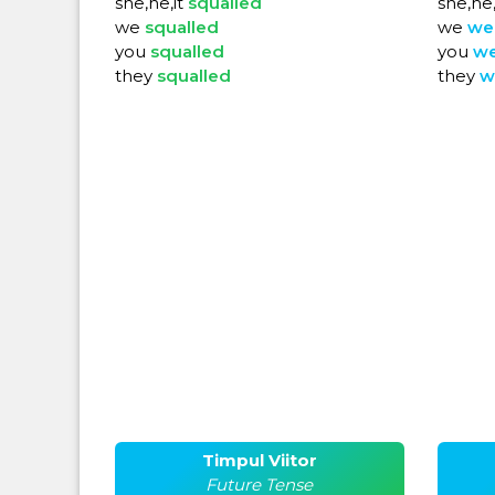
she,he,it
squalled
she,he,
we
squalled
we
we
you
squalled
you
w
they
squalled
they
w
Timpul Viitor
Future Tense