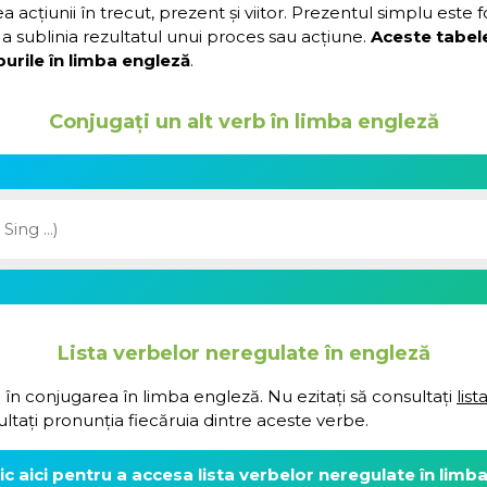
acțiunii în trecut, prezent și viitor. Prezentul simplu este 
a sublinia rezultatul unui proces sau acțiune.
Aceste tabel
urile în limba engleză
.
Conjugați un alt verb în limba engleză
Lista verbelor neregulate în engleză
 în conjugarea în limba engleză. Nu ezitați să consultați
lis
ultați pronunția fiecăruia dintre aceste verbe.
lic aici pentru a accesa lista verbelor neregulate în limb