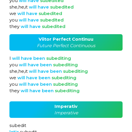
you
will
have
subedited
she,he,it
will
have
subedited
we
will
have
subedited
you
will
have
subedited
they
will
have
subedited
Viitor Perfect Continuu
Future Perfect Continuous
I
will
have
been
subediting
you
will
have
been
subediting
she,he,it
will
have
been
subediting
we
will
have
been
subediting
you
will
have
been
subediting
they
will
have
been
subediting
Imperativ
Imperative
subedit
let's
subedit