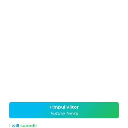
Timpul Viitor
Future Tense
I
will
subedit