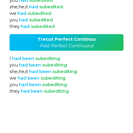
you
had
subedited
she,he,it
had
subedited
we
had
subedited
you
had
subedited
they
had
subedited
Trecut Perfect Continuu
Past Perfect Continuous
I
had
been
subediting
you
had
been
subediting
she,he,it
had
been
subediting
we
had
been
subediting
you
had
been
subediting
they
had
been
subediting