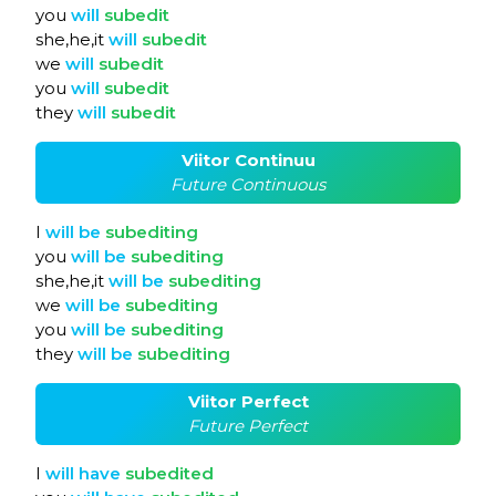
you
will
subedit
she,he,it
will
subedit
we
will
subedit
you
will
subedit
they
will
subedit
Viitor Continuu
Future Continuous
I
will
be
subediting
you
will
be
subediting
she,he,it
will
be
subediting
we
will
be
subediting
you
will
be
subediting
they
will
be
subediting
Viitor Perfect
Future Perfect
I
will
have
subedited