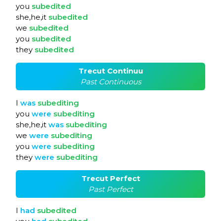
you
subedited
she,he,it
subedited
we
subedited
you
subedited
they
subedited
Trecut Continuu
Past Continuous
I
was
subediting
you
were
subediting
she,he,it
was
subediting
we
were
subediting
you
were
subediting
they
were
subediting
Trecut Perfect
Past Perfect
I
had
subedited