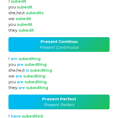
I
subedit
you
subedit
she,he,it
subedits
we
subedit
you
subedit
they
subedit
Prezent Continuu
Present Continuous
I
am
subediting
you
are
subediting
she,he,it
is
subediting
we
are
subediting
you
are
subediting
they
are
subediting
Prezent Perfect
Present Perfect
I
have
subedited