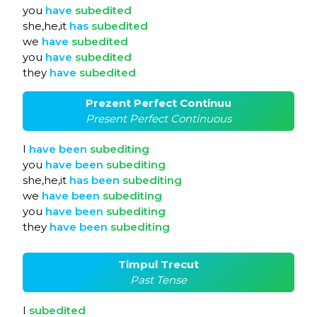
you
have
subedited
she,he,it
has
subedited
we
have
subedited
you
have
subedited
they
have
subedited
Prezent Perfect Continuu
Present Perfect Continuous
I
have
been
subediting
you
have
been
subediting
she,he,it
has
been
subediting
we
have
been
subediting
you
have
been
subediting
they
have
been
subediting
Timpul Trecut
Past Tense
I
subedited