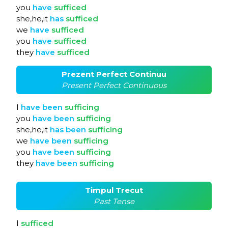
you
have
sufficed
she,he,it
has
sufficed
we
have
sufficed
you
have
sufficed
they
have
sufficed
Prezent Perfect Continuu
Present Perfect Continuous
I
have
been
sufficing
you
have
been
sufficing
she,he,it
has
been
sufficing
we
have
been
sufficing
you
have
been
sufficing
they
have
been
sufficing
Timpul Trecut
Past Tense
I
sufficed