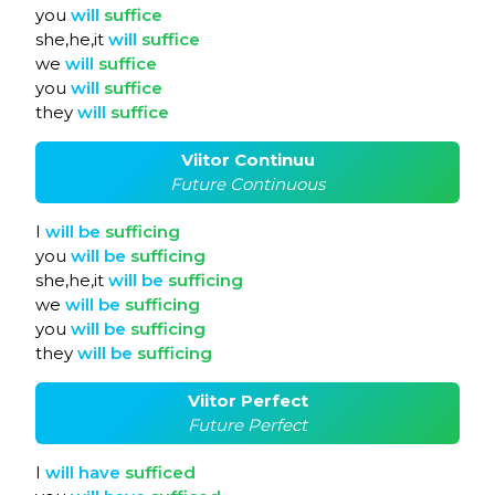
you
will
suffice
she,he,it
will
suffice
we
will
suffice
you
will
suffice
they
will
suffice
Viitor Continuu
Future Continuous
I
will
be
sufficing
you
will
be
sufficing
she,he,it
will
be
sufficing
we
will
be
sufficing
you
will
be
sufficing
they
will
be
sufficing
Viitor Perfect
Future Perfect
I
will
have
sufficed