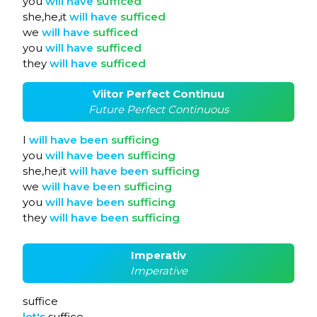
you
will
have
sufficed
she,he,it
will
have
sufficed
we
will
have
sufficed
you
will
have
sufficed
they
will
have
sufficed
Viitor Perfect Continuu
Future Perfect Continuous
I
will
have
been
sufficing
you
will
have
been
sufficing
she,he,it
will
have
been
sufficing
we
will
have
been
sufficing
you
will
have
been
sufficing
they
will
have
been
sufficing
Imperativ
Imperative
suffice
let's
suffice