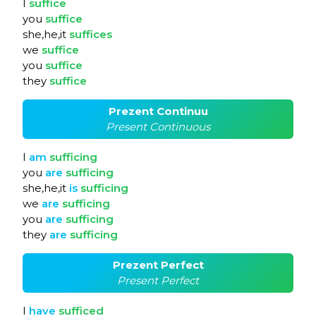
I
suffice
you
suffice
she,he,it
suffices
we
suffice
you
suffice
they
suffice
Prezent Continuu
Present Continuous
I
am
sufficing
you
are
sufficing
she,he,it
is
sufficing
we
are
sufficing
you
are
sufficing
they
are
sufficing
Prezent Perfect
Present Perfect
I
have
sufficed