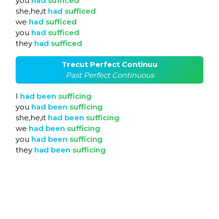
you
had
sufficed
she,he,it
had
sufficed
we
had
sufficed
you
had
sufficed
they
had
sufficed
Trecut Perfect Continuu
Past Perfect Continuous
I
had
been
sufficing
you
had
been
sufficing
she,he,it
had
been
sufficing
we
had
been
sufficing
you
had
been
sufficing
they
had
been
sufficing