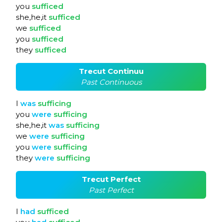
you
sufficed
she,he,it
sufficed
we
sufficed
you
sufficed
they
sufficed
Trecut Continuu
Past Continuous
I
was
sufficing
you
were
sufficing
she,he,it
was
sufficing
we
were
sufficing
you
were
sufficing
they
were
sufficing
Trecut Perfect
Past Perfect
I
had
sufficed