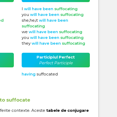
I
will
have
been
suffocating
you
will
have
been
suffocating
ed
she,he,it
will
have
been
suffocating
we
will
have
been
suffocating
you
will
have
been
suffocating
they
will
have
been
suffocating
Participiul Perfect
Perfect Participle
having
suffocated
 to suffocate
iferite contexte. Aceste
tabele de conjugare