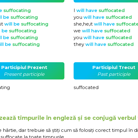
e
suffocating
I
will
have
suffocated
ll
be
suffocating
you
will
have
suffocated
it
will
be
suffocating
she,he,it
will
have
suffocat
l
be
suffocating
we
will
have
suffocated
ll
be
suffocating
you
will
have
suffocated
ill
be
suffocating
they
will
have
suffocated
Participiul Prezent
Participiul Trecut
Present participle
Past participle
ating
suffocated
zează timpurile în engleză și se conjugă verbul
rtie, dar trebuie să știți cum să folosiți corect timpul în d
suffocate la toate timpurile.