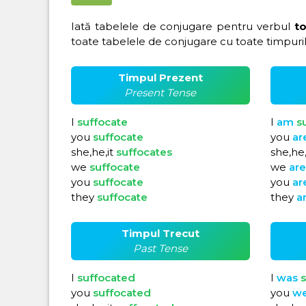
Iată tabelele de conjugare pentru verbul
to
toate tabelele de conjugare cu toate timpuril
Timpul Prezent
Present Tense
I
suffocate
I
am
s
you
suffocate
you
ar
she,he,it
suffocates
she,he,
we
suffocate
we
ar
you
suffocate
you
ar
they
suffocate
they
a
Timpul Trecut
Past Tense
I
suffocated
I
was
s
you
suffocated
you
w