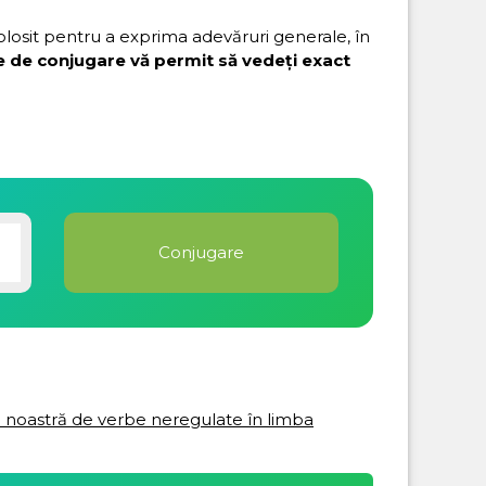
folosit pentru a exprima adevăruri generale, în
e de conjugare vă permit să vedeți exact
ta noastră de verbe neregulate în limba