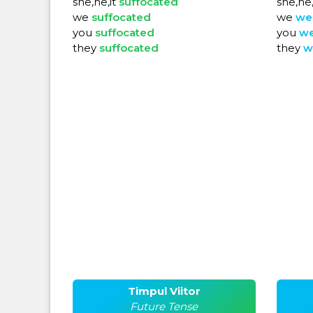
she,he,it
suffocated
she,he,
we
suffocated
we
we
you
suffocated
you
w
they
suffocated
they
w
Timpul Viitor
Future Tense