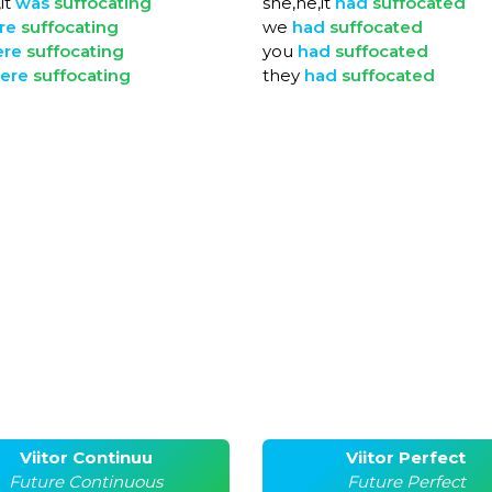
it
was
suffocating
she,he,it
had
suffocated
re
suffocating
we
had
suffocated
ere
suffocating
you
had
suffocated
ere
suffocating
they
had
suffocated
Viitor Continuu
Viitor Perfect
Future Continuous
Future Perfect