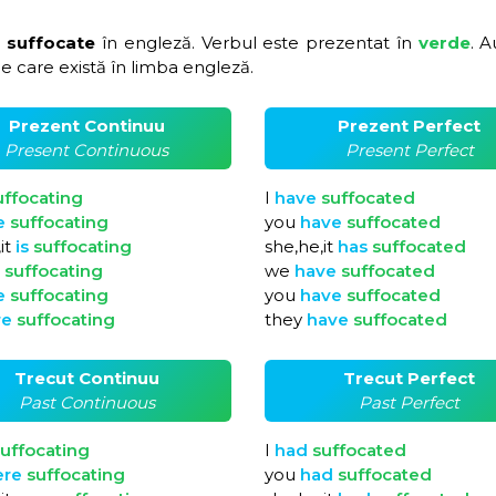
 suffocate
în engleză. Verbul este prezentat în
verde
. A
e care există în limba engleză.
Prezent Continuu
Prezent Perfect
Present Continuous
Present Perfect
uffocating
I
have
suffocated
e
suffocating
you
have
suffocated
it
is
suffocating
she,he,it
has
suffocated
e
suffocating
we
have
suffocated
e
suffocating
you
have
suffocated
re
suffocating
they
have
suffocated
Trecut Continuu
Trecut Perfect
Past Continuous
Past Perfect
uffocating
I
had
suffocated
ere
suffocating
you
had
suffocated