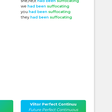
she,he,it
had
been
suffocating
we
had
been
suffocating
you
had
been
suffocating
they
had
been
suffocating
Viitor Perfect Continuu
Future Perfect Continuous