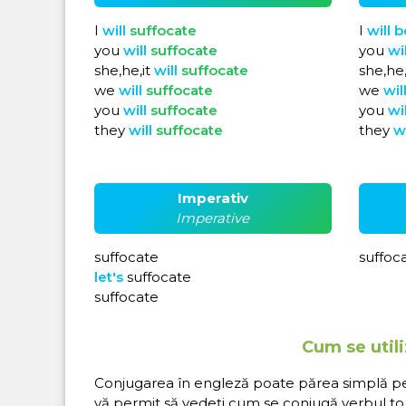
I
will
suffocate
I
will
b
you
will
suffocate
you
wi
she,he,it
will
suffocate
she,he,
we
will
suffocate
we
wil
you
will
suffocate
you
wi
they
will
suffocate
they
w
Imperativ
Imperative
suffocate
suffoc
let's
suffocate
suffocate
Cum se utili
Conjugarea în engleză poate părea simplă pe hâ
vă permit să vedeți cum se conjugă verbul to 