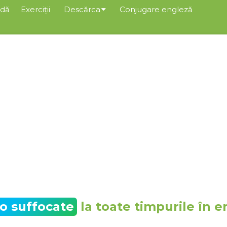
dă
Exerciții
Descărca
Conjugare engleză
to suffocate
la toate timpurile în e