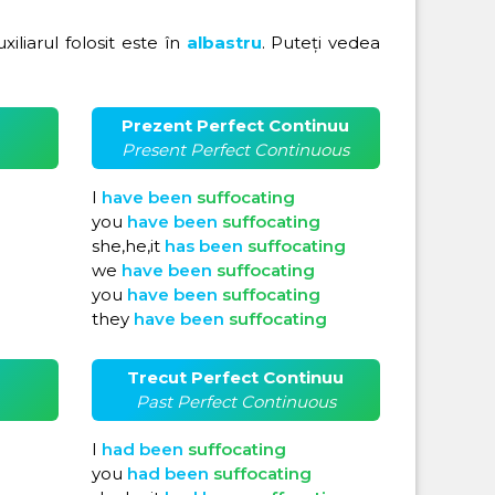
uxiliarul folosit este în
albastru
. Puteți vedea
Prezent Perfect Continuu
Present Perfect Continuous
I
have
been
suffocating
you
have
been
suffocating
she,he,it
has
been
suffocating
we
have
been
suffocating
you
have
been
suffocating
they
have
been
suffocating
Trecut Perfect Continuu
Past Perfect Continuous
I
had
been
suffocating
you
had
been
suffocating