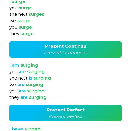
I
surge
you
surge
she,he,it
surges
we
surge
you
surge
they
surge
Prezent Continuu
Present Continuous
I
am
surging
you
are
surging
she,he,it
is
surging
we
are
surging
you
are
surging
they
are
surging
Prezent Perfect
Present Perfect
I
have
surged