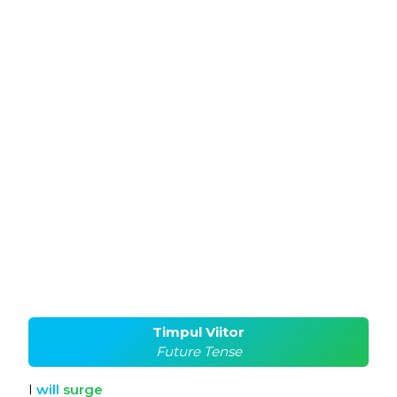
Timpul Viitor
Future Tense
I
will
surge