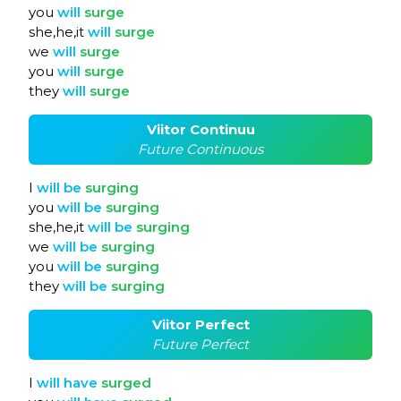
you
will
surge
she,he,it
will
surge
we
will
surge
you
will
surge
they
will
surge
Viitor Continuu
Future Continuous
I
will
be
surging
you
will
be
surging
she,he,it
will
be
surging
we
will
be
surging
you
will
be
surging
they
will
be
surging
Viitor Perfect
Future Perfect
I
will
have
surged