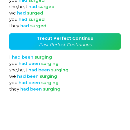
you
had
surged
she,he,it
had
surged
we
had
surged
you
had
surged
they
had
surged
Trecut Perfect Continuu
Past Perfect Continuous
I
had
been
surging
you
had
been
surging
she,he,it
had
been
surging
we
had
been
surging
you
had
been
surging
they
had
been
surging