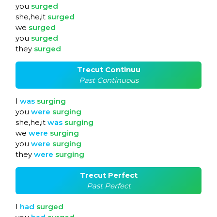
you
surged
she,he,it
surged
we
surged
you
surged
they
surged
Trecut Continuu
Past Continuous
I
was
surging
you
were
surging
she,he,it
was
surging
we
were
surging
you
were
surging
they
were
surging
Trecut Perfect
Past Perfect
I
had
surged