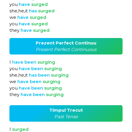
you
have
surged
she,he,it
has
surged
we
have
surged
you
have
surged
they
have
surged
Prezent Perfect Continuu
Present Perfect Continuous
I
have
been
surging
you
have
been
surging
she,he,it
has
been
surging
we
have
been
surging
you
have
been
surging
they
have
been
surging
Timpul Trecut
Past Tense
I
surged