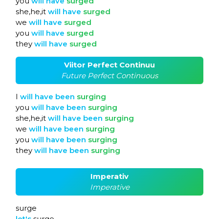
you
will
have
surged
she,he,it
will
have
surged
we
will
have
surged
you
will
have
surged
they
will
have
surged
Viitor Perfect Continuu
Future Perfect Continuous
I
will
have
been
surging
you
will
have
been
surging
she,he,it
will
have
been
surging
we
will
have
been
surging
you
will
have
been
surging
they
will
have
been
surging
Imperativ
Imperative
surge
let's
surge